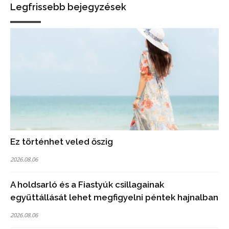
Legfrissebb bejegyzések
Ez történhet veled őszig
2026.08.06
A holdsarló és a Fiastyúk csillagainak
együttállását lehet megfigyelni péntek hajnalban
2026.08.06