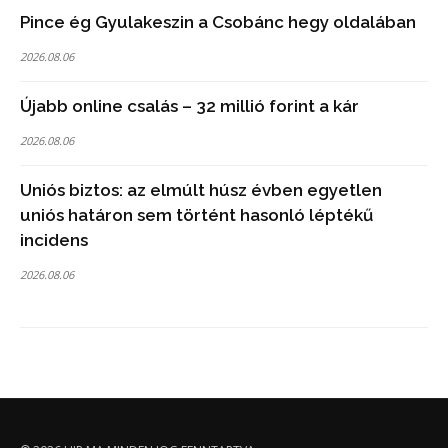
Pince ég Gyulakeszin a Csobánc hegy oldalában
2026.08.06
Újabb online csalás – 32 millió forint a kár
2026.08.06
Uniós biztos: az elmúlt húsz évben egyetlen
uniós határon sem történt hasonló léptékű
incidens
2026.08.06