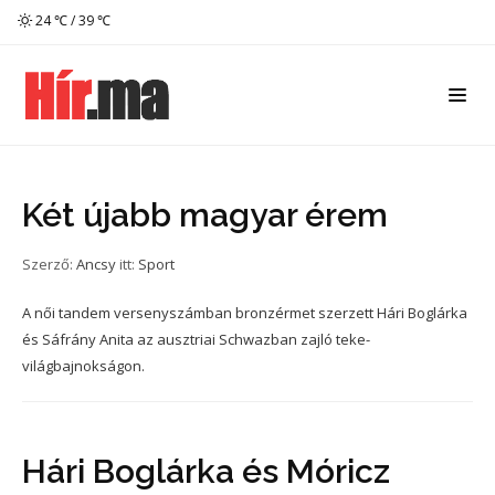
24 ℃ / 39 ℃
Két újabb magyar érem
Szerző:
Ancsy
itt:
Sport
A női tandem versenyszámban bronzérmet szerzett Hári Boglárka
és Sáfrány Anita az ausztriai Schwazban zajló teke-
világbajnokságon.
Hári Boglárka és Móricz