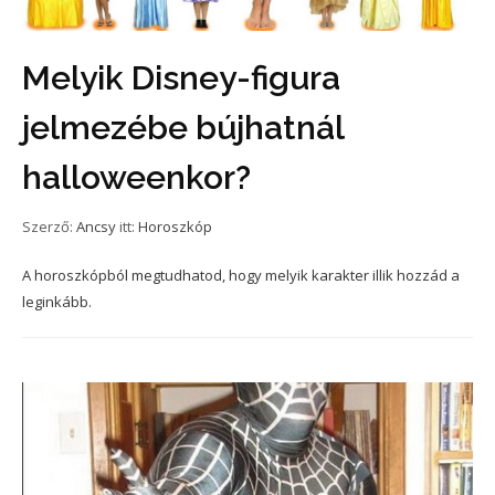
Melyik Disney-figura
jelmezébe bújhatnál
halloweenkor?
Szerző:
Ancsy
itt:
Horoszkóp
A horoszkópból megtudhatod, hogy melyik karakter illik hozzád a
leginkább.