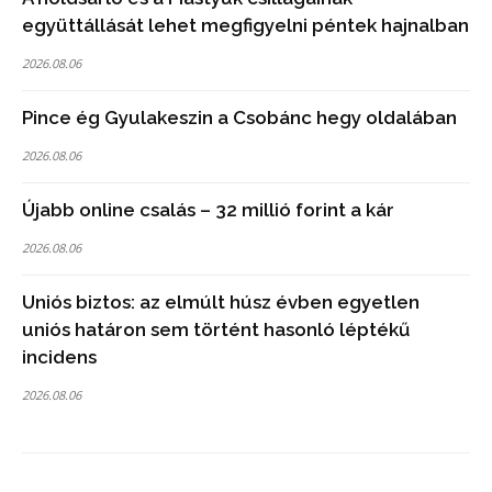
együttállását lehet megfigyelni péntek hajnalban
2026.08.06
Pince ég Gyulakeszin a Csobánc hegy oldalában
2026.08.06
Újabb online csalás – 32 millió forint a kár
2026.08.06
Uniós biztos: az elmúlt húsz évben egyetlen
uniós határon sem történt hasonló léptékű
incidens
2026.08.06