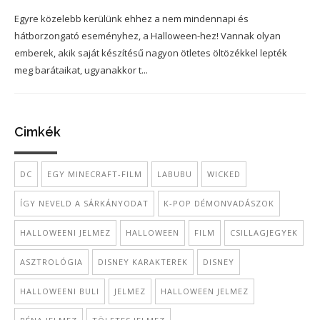
Egyre közelebb kerülünk ehhez a nem mindennapi és
hátborzongató eseményhez, a Halloween-hez! Vannak olyan
emberek, akik saját készítésű nagyon ötletes öltözékkel lepték
meg barátaikat, ugyanakkor t...
Cimkék
DC
EGY MINECRAFT-FILM
LABUBU
WICKED
ÍGY NEVELD A SÁRKÁNYODAT
K-POP DÉMONVADÁSZOK
HALLOWEENI JELMEZ
HALLOWEEN
FILM
CSILLAGJEGYEK
ASZTROLÓGIA
DISNEY KARAKTEREK
DISNEY
HALLOWEENI BULI
JELMEZ
HALLOWEEN JELMEZ