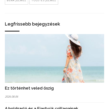
BÉNA JELMEZ
TÖLETES JELMEZ
Legfrissebb bejegyzések
Ez történhet veled őszig
2026.08.06
A holdsarló és a Fiastyúk csillagainak