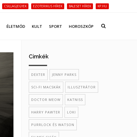
CSILLAGJEGYEK
EZOTERIKUS HÍREK
BALESET HÍREK
KP.HU
ÉLETMÓD
KULT
SPORT
HOROSZKÓP
Cimkék
DEXTER
JENNY PARKS
SCI-FI MACSKÁK
ILLUSZTRÁTOR
DOCTOR MEOW
KATNISS
HARRY PAWTER
LOKI
PURRLOCK ÉS WATSON