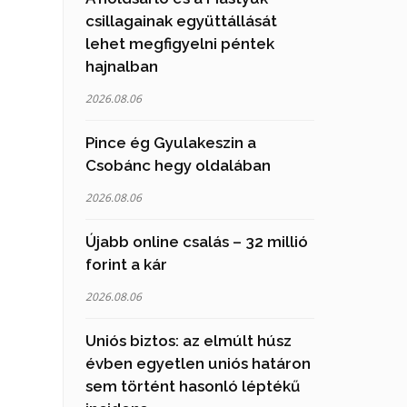
csillagainak együttállását
lehet megfigyelni péntek
hajnalban
2026.08.06
Pince ég Gyulakeszin a
Csobánc hegy oldalában
2026.08.06
Újabb online csalás – 32 millió
forint a kár
2026.08.06
Uniós biztos: az elmúlt húsz
évben egyetlen uniós határon
sem történt hasonló léptékű