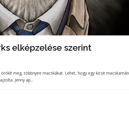
rks elképzelése szerint
t örökít meg, többnyire macskákat. Lehet, hogy egy kicsit macskamáni
jzolta. Jenny ap...