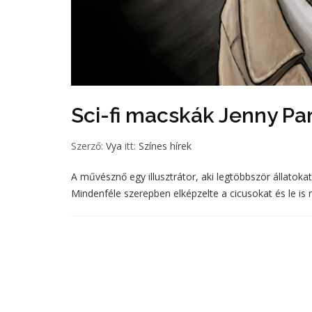
Sci-fi macskák Jenny Pa
Szerző:
Vya
itt:
Színes hírek
A művésznő egy illusztrátor, aki legtöbbször állatoka
Mindenféle szerepben elképzelte a cicusokat és le is ra