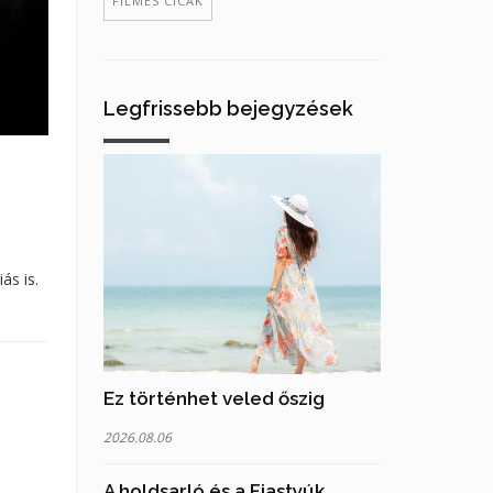
FILMES CICÁK
Legfrissebb bejegyzések
ás is.
Ez történhet veled őszig
2026.08.06
A holdsarló és a Fiastyúk