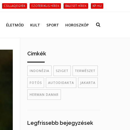
CSILLAGJEGYEK
EZOTERIKUS HÍREK
BALESET HÍREK
KP.HU
ÉLETMÓD
KULT
SPORT
HOROSZKÓP
Cimkék
INDONÉZIA
SZIGET
TERMÉSZET
FOTÓS
AUTODIDAKTA
JAKARTA
HERMAN DAMAR
Legfrissebb bejegyzések