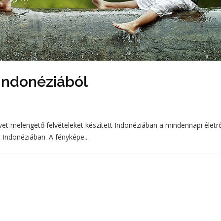
Indonéziából
t melengető felvételeket készített Indonéziában a mindennapi életrő
 Indonéziában. A fényképe...