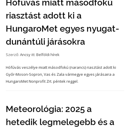
Hófúvás miatt másodfokú
riasztást adott ki a
HungaroMet egyes nyugat-
dunántúli járásokra
Szerző:
Ancsy
itt:
Belföldi hírek
Hófúvás veszélye miatt másodfokú (narancs) riasztást adott ki
Győr-Moson-Sopron, Vas és Zala vármegye egyes járásaira a
HungaroMet Nonprofit Zrt. péntek reggel.
Meteorológia: 2025 a
hetedik legmelegebb és a