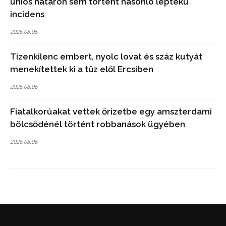
uniós határon sem történt hasonló léptékű
incidens
2026.08.06
Tizenkilenc embert, nyolc lovat és száz kutyát
menekítettek ki a tűz elől Ercsiben
2026.08.06
Fiatalkorúakat vettek őrizetbe egy amszterdami
bölcsődénél történt robbanások ügyében
2026.08.06