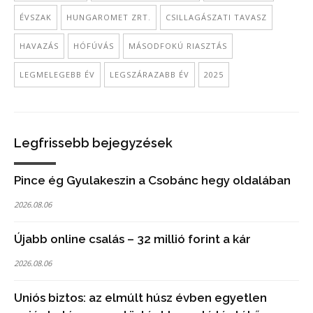
ÉVSZAK
HUNGAROMET ZRT.
CSILLAGÁSZATI TAVASZ
HAVAZÁS
HÓFÚVÁS
MÁSODFOKÚ RIASZTÁS
LEGMELEGEBB ÉV
LEGSZÁRAZABB ÉV
2025
Legfrissebb bejegyzések
Pince ég Gyulakeszin a Csobánc hegy oldalában
2026.08.06
Újabb online csalás – 32 millió forint a kár
2026.08.06
Uniós biztos: az elmúlt húsz évben egyetlen