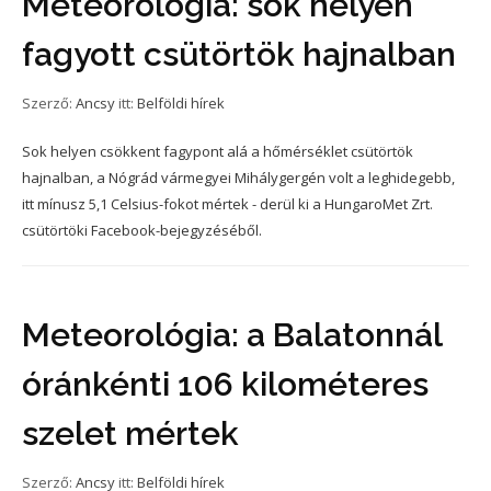
Meteorológia: sok helyen
fagyott csütörtök hajnalban
Szerző:
Ancsy
itt:
Belföldi hírek
Sok helyen csökkent fagypont alá a hőmérséklet csütörtök
hajnalban, a Nógrád vármegyei Mihálygergén volt a leghidegebb,
itt mínusz 5,1 Celsius-fokot mértek - derül ki a HungaroMet Zrt.
csütörtöki Facebook-bejegyzéséből.
Meteorológia: a Balatonnál
óránkénti 106 kilométeres
szelet mértek
Szerző:
Ancsy
itt:
Belföldi hírek