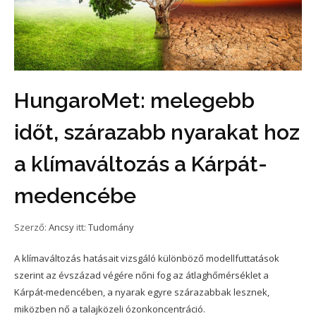
HungaroMet: melegebb
időt, szárazabb nyarakat hoz
a klímaváltozás a Kárpát-
medencébe
Szerző:
Ancsy
itt:
Tudomány
A klímaváltozás hatásait vizsgáló különböző modellfuttatások
szerint az évszázad végére nőni fog az átlaghőmérséklet a
Kárpát-medencében, a nyarak egyre szárazabbak lesznek,
miközben nő a talajközeli ózonkoncentráció.