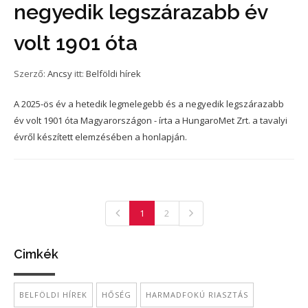
negyedik legszárazabb év
volt 1901 óta
Szerző:
Ancsy
itt:
Belföldi hírek
A 2025-ös év a hetedik legmelegebb és a negyedik legszárazabb
év volt 1901 óta Magyarországon - írta a HungaroMet Zrt. a tavalyi
évről készített elemzésében a honlapján.
1
2
Cimkék
BELFÖLDI HÍREK
HŐSÉG
HARMADFOKÚ RIASZTÁS