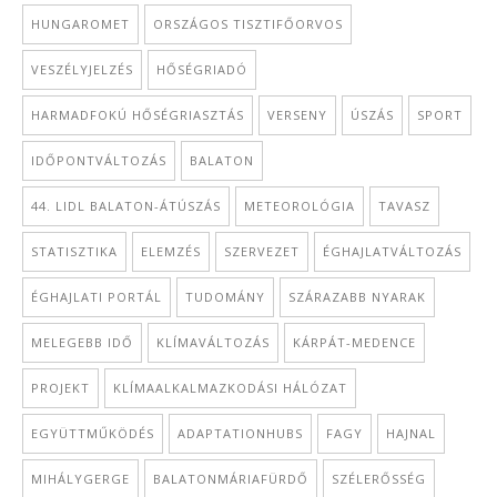
HUNGAROMET
ORSZÁGOS TISZTIFŐORVOS
VESZÉLYJELZÉS
HŐSÉGRIADÓ
HARMADFOKÚ HŐSÉGRIASZTÁS
VERSENY
ÚSZÁS
SPORT
IDŐPONTVÁLTOZÁS
BALATON
44. LIDL BALATON-ÁTÚSZÁS
METEOROLÓGIA
TAVASZ
STATISZTIKA
ELEMZÉS
SZERVEZET
ÉGHAJLATVÁLTOZÁS
ÉGHAJLATI PORTÁL
TUDOMÁNY
SZÁRAZABB NYARAK
MELEGEBB IDŐ
KLÍMAVÁLTOZÁS
KÁRPÁT-MEDENCE
PROJEKT
KLÍMAALKALMAZKODÁSI HÁLÓZAT
EGYÜTTMŰKÖDÉS
ADAPTATIONHUBS
FAGY
HAJNAL
MIHÁLYGERGE
BALATONMÁRIAFÜRDŐ
SZÉLERŐSSÉG