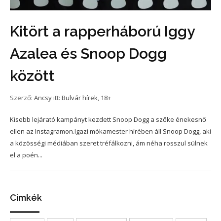
Kitört a rapperháború Iggy
Azalea és Snoop Dogg
között
Szerző:
Ancsy
itt:
Bulvár hírek
,
18+
Kisebb lejárató kampányt kezdett Snoop Dogg a szőke énekesnő
ellen az Instagramon.Igazi mókamester hírében áll Snoop Dogg, aki
a közösségi médiában szeret tréfálkozni, ám néha rosszul sülnek
el a poén...
Cimkék