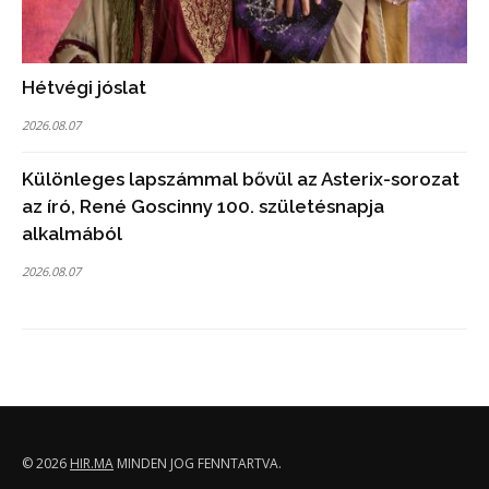
Hétvégi jóslat
2026.08.07
Különleges lapszámmal bővül az Asterix-sorozat
az író, René Goscinny 100. születésnapja
alkalmából
2026.08.07
© 2026
HIR.MA
MINDEN JOG FENNTARTVA.