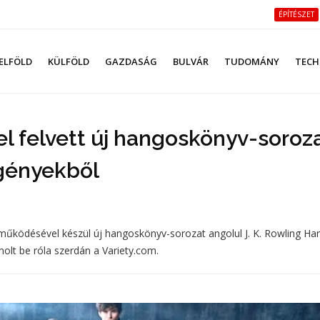
ÉPÍTÉSZET
ELFÖLD
KÜLFÖLD
GAZDASÁG
BULVÁR
TUDOMÁNY
TECH
el felvett új hangoskönyv-soroz
egényekből
eműködésével készül új hangoskönyv-sorozat angolul J. K. Rowling Har
olt be róla szerdán a Variety.com.