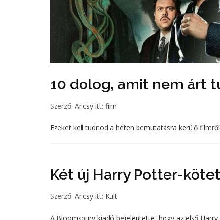
10 dolog, amit nem árt t
Szerző:
Ancsy
itt:
film
Ezeket kell tudnod a héten bemutatásra kerülő filmről
Két új Harry Potter-köt
Szerző:
Ancsy
itt:
Kult
A Bloomsbury kiadó bejelentette, hogy az első Harry