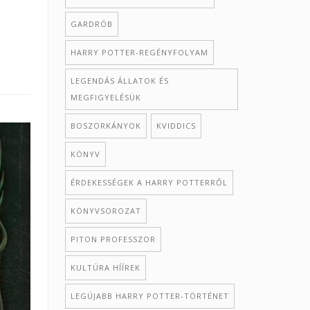
GARDRÓB
HARRY POTTER-REGÉNYFOLYAM
LEGENDÁS ÁLLATOK ÉS
MEGFIGYELÉSÜK
BOSZORKÁNYOK
KVIDDICS
KÖNYV
ÉRDEKESSÉGEK A HARRY POTTERRŐL
KÖNYVSOROZAT
PITON PROFESSZOR
KULTÚRA HÍÍREK
LEGÚJABB HARRY POTTER-TÖRTÉNET