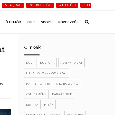
CSILLAGJEGYEK
EZOTERIKUS HÍREK
BALESET HÍREK
KP.HU
ÉLETMÓD
KULT
SPORT
HOROSZKÓP
Cimkék
at
KULT
KULTÚRA
KÖNYVKIADÁS
HANGOSKÖNYV-SOROZAT
ry
HARRY POTTER
J. K. ROWLING
CSELEKMÉNY
KARAKTEREK
KRITIKA
HIBÁK