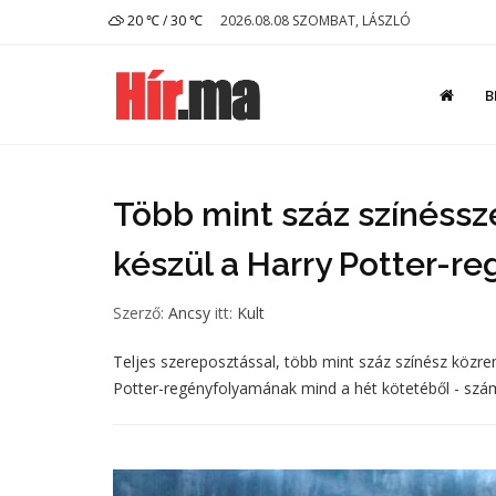
20 ℃ / 30 ℃
2026.08.08 SZOMBAT, LÁSZLÓ
B
Több mint száz színéssz
készül a Harry Potter-r
Szerző:
Ancsy
itt:
Kult
Teljes szereposztással, több mint száz színész közr
Potter-regényfolyamának mind a hét kötetéből - szám