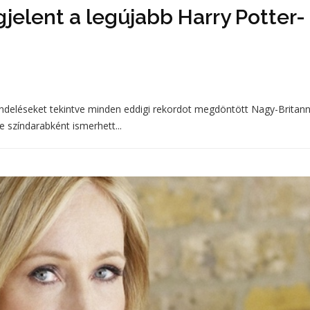
jelent a legújabb Harry Potter-
endeléseket tekintve minden eddigi rekordot megdöntött Nagy-Britan
 színdarabként ismerhett...