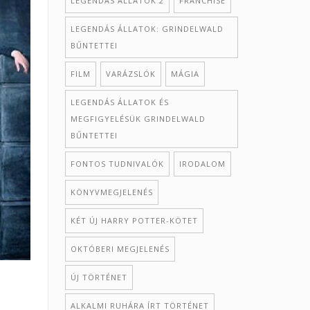
LEGENDÁS ÁLLATOK 2
FRANCHISE
LEGENDÁS ÁLLATOK: GRINDELWALD
BŰNTETTEI
FILM
VARÁZSLÓK
MÁGIA
LEGENDÁS ÁLLATOK ÉS
MEGFIGYELÉSÜK GRINDELWALD
BŰNTETTEI
FONTOS TUDNIVALÓK
IRODALOM
KÖNYVMEGJELENÉS
KÉT ÚJ HARRY POTTER-KÖTET
OKTÓBERI MEGJELENÉS
ÚJ TÖRTÉNET
ALKALMI RUHÁRA ÍRT TÖRTÉNET