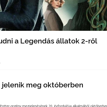
udni a Legendás állatok 2-ről
.
et jelenik meg októberben
 Potter-regény megjelenésének 20. évfordulója alkalmából októberbe