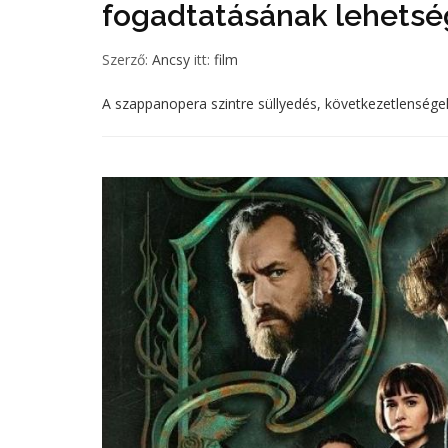
fogadtatásának lehetsé
Szerző:
Ancsy
itt:
film
A szappanopera szintre süllyedés, következetlenségek, 