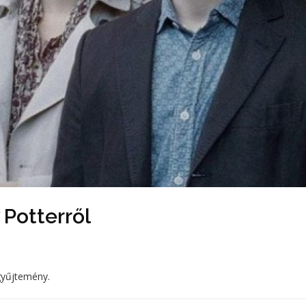
 Potterről
gyűjtemény.