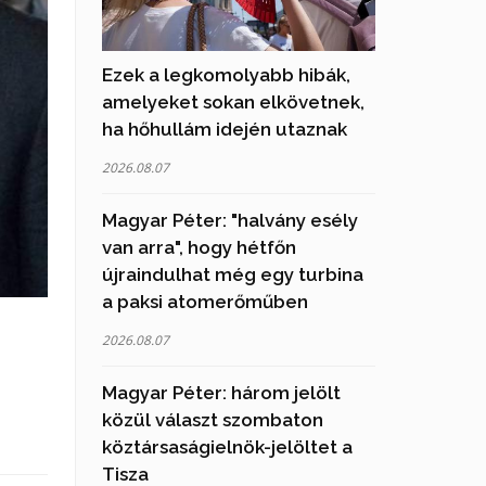
Ezek a legkomolyabb hibák,
amelyeket sokan elkövetnek,
ha hőhullám idején utaznak
2026.08.07
Magyar Péter: "halvány esély
van arra", hogy hétfőn
újraindulhat még egy turbina
a paksi atomerőműben
2026.08.07
Magyar Péter: három jelölt
közül választ szombaton
köztársaságielnök-jelöltet a
Tisza