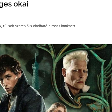
ges okai
túl sok szereplő is okolható a rossz kritikáért.