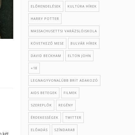
ELŐRENDELÉSEK
KULTÚRA HÍREK
‪HARRY POTTER‬
MASSACHUSETTSI VARÁZSLÓISKOLA
KÖVETKEZŐ MESE
BULVÁR HÍREK
DAVID BECKHAM
ELTON JOHN
+18
LEGNAGYVONALÚBB BRIT ADAKOZÓ
AIDS BETEGEK
FILMEK
SZEREPLŐK
REGÉNY
ÉRDEKESSÉGEK
TWITTER
ELŐADÁS
SZÍNDARAB
n két