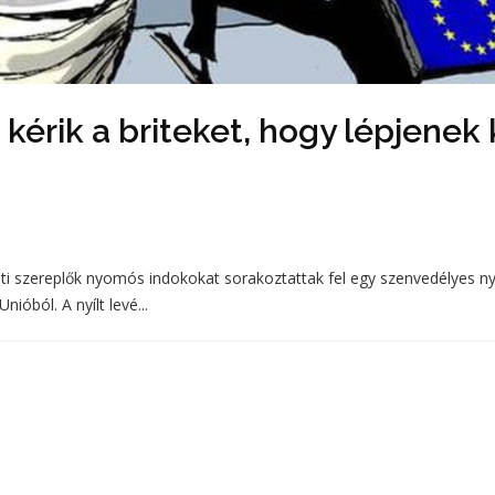
kérik a briteket, hogy lépjenek 
ti szereplők nyomós indokokat sorakoztattak fel egy szenvedélyes nyí
nióból. A nyílt levé...