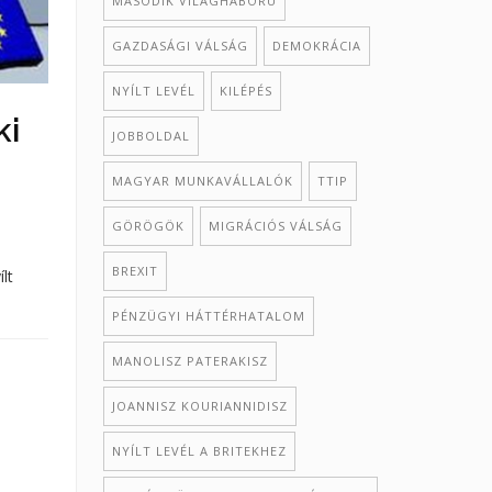
MÁSODIK VILÁGHÁBORÚ
GAZDASÁGI VÁLSÁG
DEMOKRÁCIA
NYÍLT LEVÉL
KILÉPÉS
ki
JOBBOLDAL
MAGYAR MUNKAVÁLLALÓK
TTIP
GÖRÖGÖK
MIGRÁCIÓS VÁLSÁG
BREXIT
lt
PÉNZÜGYI HÁTTÉRHATALOM
MANOLISZ PATERAKISZ
JOANNISZ KOURIANNIDISZ
NYÍLT LEVÉL A BRITEKHEZ