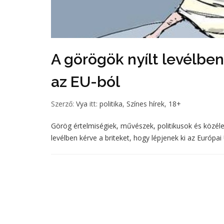
A görögök nyílt levélben 
az EU-ból
Szerző:
Vya
itt:
politika
,
Színes hírek
,
18+
Görög értelmiségiek, művészek, politikusok és közéle
levélben kérve a briteket, hogy lépjenek ki az Európai U