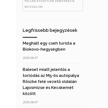
HELLÉN KÖZVETLEN DEMOKRÁCIA
MOZGALOM
Legfrissebb bejegyzések
Meghalt egy cseh turista a
Biokovo-hegységben
2026.08.07
Baleset miatt jelentős a
torlódás az M5-ös autópálya
Röszke felé vezető oldalán
Lajosmizse és Kecskemét
között
2026.08.07