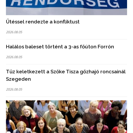
Ütéssel rendezte a konfliktust
2026.08.05
Halálos baleset történt a 3-as főúton Forrón
2026.08.05
Tűz keletkezett a Szőke Tisza gőzhajó roncsainál
Szegeden
2026.08.05