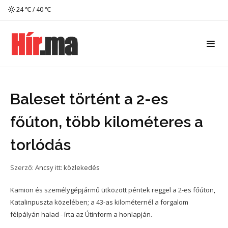
24 ℃ / 40 ℃
Baleset történt a 2-es
főúton, több kilométeres a
torlódás
Szerző:
Ancsy
itt:
közlekedés
Kamion és személygépjármű ütközött péntek reggel a 2-es főúton,
Katalinpuszta közelében; a 43-as kilométernél a forgalom
félpályán halad - írta az Útinform a honlapján.