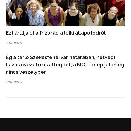
Ezt árulja el a frizurád a lelki állapotodról
2026.08.05
Ég a tarló Székesfehérvár határában, hétvégi
házas övezetre is átterjedt, a MOL-telep jelenleg
nincs veszélyben
2026.08.05