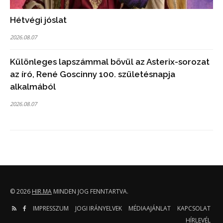
Hétvégi jóslat
2026.08.07
Különleges lapszámmal bővül az Asterix-sorozat
az író, René Goscinny 100. születésnapja
alkalmából
2026.08.07
© 2026
HIR.MA
MINDEN JOG FENNTARTVA.
IMPRESSZUM
JOGI IRÁNYELVEK
MÉDIAAJÁNLAT
KAPCSOLAT
HÍRLEVÉL