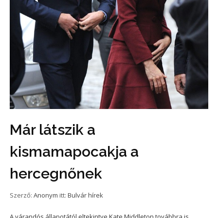
Már látszik a
kismamapocakja a
hercegnőnek
Szerző:
Anonym
itt:
Bulvár hírek
A várandós állapotától eltekintve Kate Middleton továbbra is