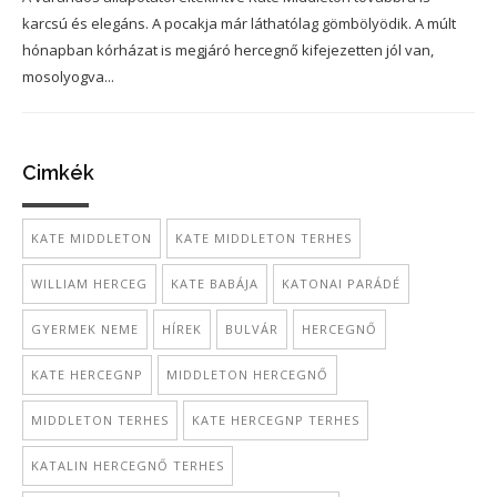
karcsú és elegáns. A pocakja már láthatólag gömbölyödik. A múlt
hónapban kórházat is megjáró hercegnő kifejezetten jól van,
mosolyogva...
Cimkék
KATE MIDDLETON
KATE MIDDLETON TERHES
WILLIAM HERCEG
KATE BABÁJA
KATONAI PARÁDÉ
GYERMEK NEME
HÍREK
BULVÁR
HERCEGNŐ
KATE HERCEGNP
MIDDLETON HERCEGNŐ
MIDDLETON TERHES
KATE HERCEGNP TERHES
KATALIN HERCEGNŐ TERHES