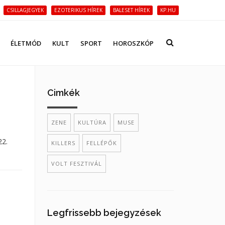
CSILLAGJEGYEK
EZOTERIKUS HÍREK
BALESET HÍREK
KP.HU
ÉLETMÓD
KULT
SPORT
HOROSZKÓP
Cimkék
ZENE
KULTÚRA
MUSE
22.
KILLERS
FELLÉPŐK
VOLT FESZTIVÁL
Legfrissebb bejegyzések