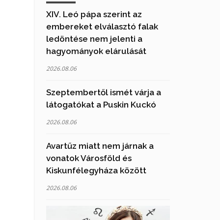
XIV. Leó pápa szerint az
embereket elválasztó falak
ledöntése nem jelenti a
hagyományok elárulását
2026.08.06
Szeptembertől ismét várja a
látogatókat a Puskin Kuckó
2026.08.06
Avartűz miatt nem járnak a
vonatok Városföld és
Kiskunfélegyháza között
2026.08.06