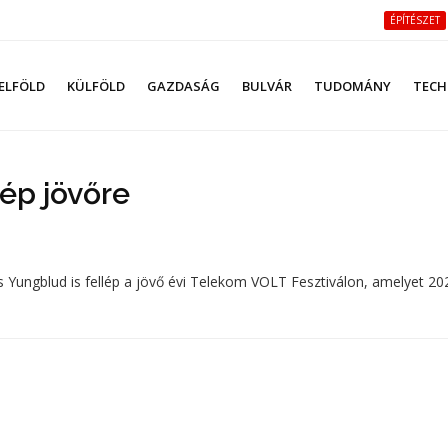
ÉPÍTÉSZET
ELFÖLD
KÜLFÖLD
GAZDASÁG
BULVÁR
TUDOMÁNY
TECH
lép jövőre
s Yungblud is fellép a jövő évi Telekom VOLT Fesztiválon, amelyet 20