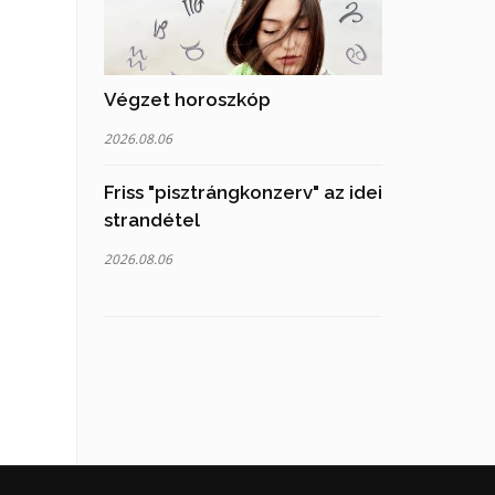
Végzet horoszkóp
2026.08.06
Friss "pisztrángkonzerv" az idei
strandétel
2026.08.06