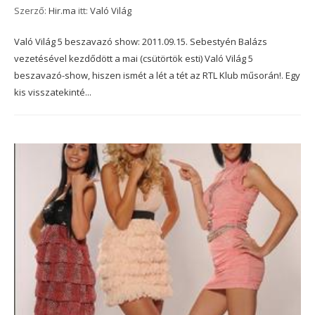
Szerző:
Hir.ma
itt:
Való Világ
Való Világ 5 beszavazó show: 2011.09.15. Sebestyén Balázs
vezetésével kezdődött a mai (csütörtök esti) Való Világ 5
beszavazó-show, hiszen ismét a lét a tét az RTL Klub műsorán!. Egy
kis visszatekinté...