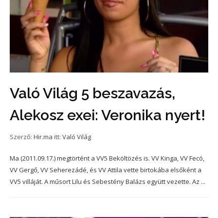
Való Világ 5 beszavazás,
Alekosz exei: Veronika nyert!
Szerző:
Hir.ma
itt:
Való Világ
Ma (2011.09.17.) megtörtént a VV5 Beköltözés is. VV Kinga, VV Fecó,
VV Gergő, VV Seherezádé, és VV Attila vette birtokába elsőként a
VV5 villáját. A műsort Lilu és Sebestény Balázs együtt vezette. Az ...