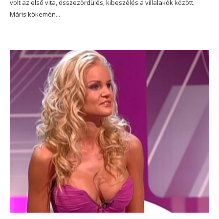
volt az első vita, összezördülés, kibeszélés a villalakók között.
Máris kőkemén...