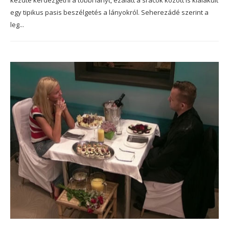
kezdte kérdezgetni a többi lányt, ezalatt a srácok között is kialakult
egy tipikus pasis beszélgetés a lányokról. Seherezádé szerint a
leg...