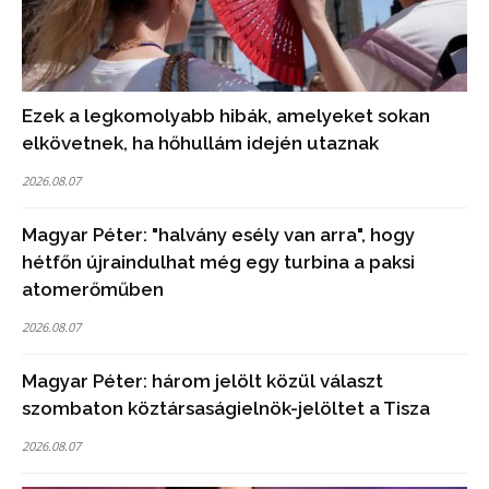
Ezek a legkomolyabb hibák, amelyeket sokan
elkövetnek, ha hőhullám idején utaznak
2026.08.07
Magyar Péter: "halvány esély van arra", hogy
hétfőn újraindulhat még egy turbina a paksi
atomerőműben
2026.08.07
Magyar Péter: három jelölt közül választ
szombaton köztársaságielnök-jelöltet a Tisza
2026.08.07