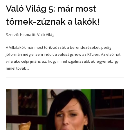
Való Világ 5: már most
törnek-zúznak a lakók!
Szerző:
Hir.ma
itt:
Való Világ
A Villalakók már most törik-zúzzák a berendezéseket, pedig
jóformán még el sem indult a valóságshow az RTL-en. Az első hat
villalakó célja jmáris az, hogy minél izgalmasabbak legyenek, így
minél továb...