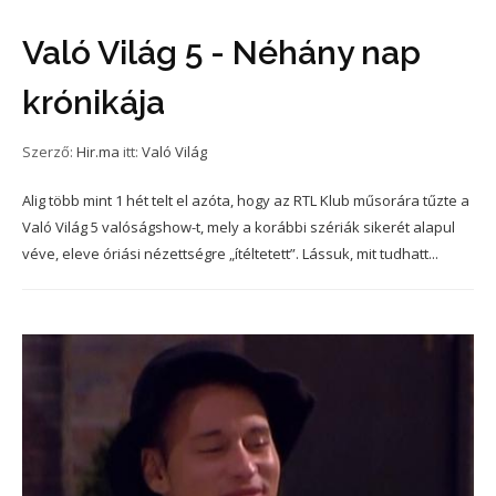
Való Világ 5 - Néhány nap
krónikája
Szerző:
Hir.ma
itt:
Való Világ
Alig több mint 1 hét telt el azóta, hogy az RTL Klub műsorára tűzte a
Való Világ 5 valóságshow-t, mely a korábbi szériák sikerét alapul
véve, eleve óriási nézettségre „ítéltetett”. Lássuk, mit tudhatt...