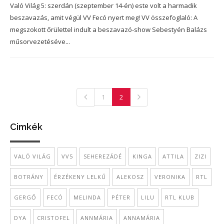
Való Világ 5: szerdán (szeptember 14-én) este volt a harmadik
beszavazás, amit végül VV Fecó nyert meg! VV összefoglaló: A
megszokott őrülettel indult a beszavazó-show Sebestyén Balázs
műsorvezetéséve...
1
2
Cimkék
VALÓ VILÁG
VV5
SEHEREZÁDÉ
KINGA
ATTILA
ZIZI
BOTRÁNY
ÉRZÉKENY LELKŰ
ALEKOSZ
VERONIKA
RTL
GERGŐ
FECÓ
MELINDA
PÉTER
LILU
RTL KLUB
DYA
CRISTOFEL
ANNMÁRIA
ANNAMÁRIA