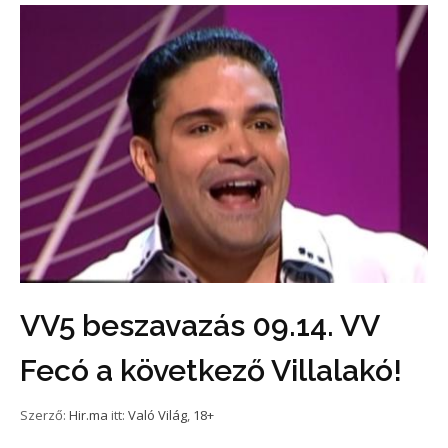
VV5 beszavazás 09.14. VV
Fecó a következő Villalakó!
Szerző:
Hir.ma
itt:
Való Világ
,
18+