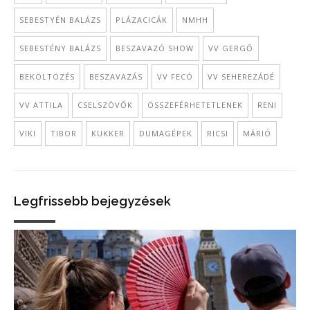
SEBESTYÉN BALÁZS
PLÁZACICÁK
NMHH
SEBESTÉNY BALÁZS
BESZAVAZÓ SHOW
VV GERGŐ
BEKÖLTÖZÉS
BESZAVAZÁS
VV FECÓ
VV SEHEREZÁDÉ
VV ATTILA
CSELSZÖVŐK
ÖSSZEFÉRHETETLENEK
RENI
VIKI
TIBOR
KUKKER
DUMAGÉPEK
RICSI
MÁRIÓ
Legfrissebb bejegyzések