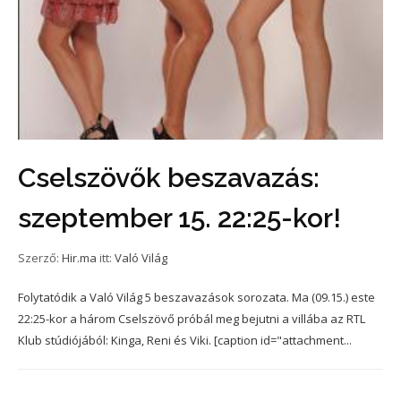
Cselszövők beszavazás:
szeptember 15. 22:25-kor!
Szerző:
Hir.ma
itt:
Való Világ
Folytatódik a Való Világ 5 beszavazások sorozata. Ma (09.15.) este
22:25-kor a három Cselszövő próbál meg bejutni a villába az RTL
Klub stúdiójából: Kinga, Reni és Viki. [caption id="attachment...