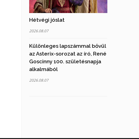
Hétvégi jóslat
2026.08.07
Különleges lapszámmal bővül
az Asterix-sorozat az író, René
Goscinny 100. születésnapja
alkalmából
2026.08.07