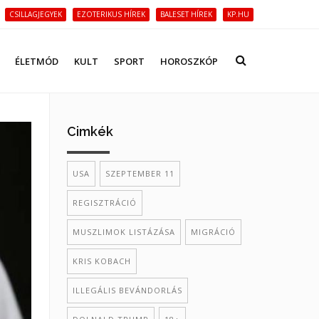
CSILLAGJEGYEK
EZOTERIKUS HÍREK
BALESET HÍREK
KP.HU
ÉLETMÓD
KULT
SPORT
HOROSZKÓP
Cimkék
USA
SZEPTEMBER 11
REGISZTRÁCIÓ
MUSZLIMOK LISTÁZÁSA
MIGRÁCIÓ
KRIS KOBACH
ILLEGÁLIS BEVÁNDORLÁS