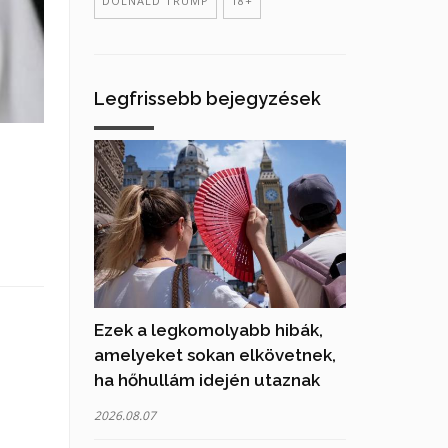
DOLNALD TRUMP
18+
Legfrissebb bejegyzések
Ezek a legkomolyabb hibák,
amelyeket sokan elkövetnek,
ha hőhullám idején utaznak
2026.08.07