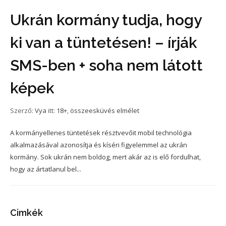
Ukrán kormány tudja, hogy
ki van a tüntetésen! – írják
SMS-ben + soha nem látott
képek
Szerző:
Vya
itt:
18+
,
összeesküvés elmélet
A kormányellenes tüntetések résztvevőit mobil technológia
alkalmazásával azonosítja és kíséri figyelemmel az ukrán
kormány. Sok ukrán nem boldog, mert akár az is elő fordulhat,
hogy az ártatlanul bel...
Cimkék