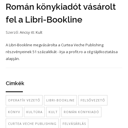
Román könykiadót vásárolt
fel a Libri-Bookline
Szerző:
Ancsy
itt:
Kult
A Libri-Bookline megvásárolta a Curtea Veche Publishing
részvényeinek 51 százalékát - írja a profit.ro a cég tájékoztatása
alapján.
Cimkék
OPERATÍV VEZETŐ
LIBRI-BOOKLINE
FELSŐVEZETŐ
KÖNYV
KULTÚRA
KULT
ROMÁN KÖNYKIADÓ
CURTEA VECHE PUBLISHING
FELVÁSÁRLÁS