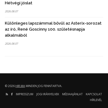
Hétvégi jóslat
2026.08.07
Különleges lapszámmal bővül az Asterix-sorozat
az író, René Goscinny 100. születésnapja
alkalmából
2026.08.07
© 2026
HIR.MA
MINDEN JOG FENNTARTVA.
IMPRESSZUM
JOGI IRÁNYELVEK
MÉDIAAJÁNLAT
KAPCSOLAT
HÍRLEVÉL