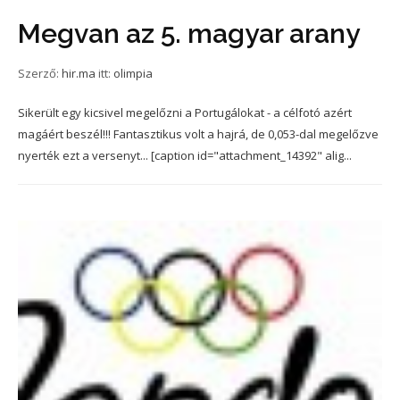
Megvan az 5. magyar arany
Szerző:
hir.ma
itt:
olimpia
Sikerült egy kicsivel megelőzni a Portugálokat - a célfotó azért
magáért beszél!!! Fantasztikus volt a hajrá, de 0,053-dal megelőzve
nyerték ezt a versenyt... [caption id="attachment_14392" alig...