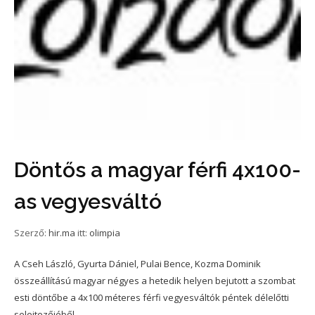
Döntős a magyar férfi 4x100-
as vegyesváltó
Szerző:
hir.ma
itt:
olimpia
A Cseh László, Gyurta Dániel, Pulai Bence, Kozma Dominik
összeállítású magyar négyes a hetedik helyen bejutott a szombat
esti döntőbe a 4x100 méteres férfi vegyesváltók péntek délelőtti
selejtezőjéből...