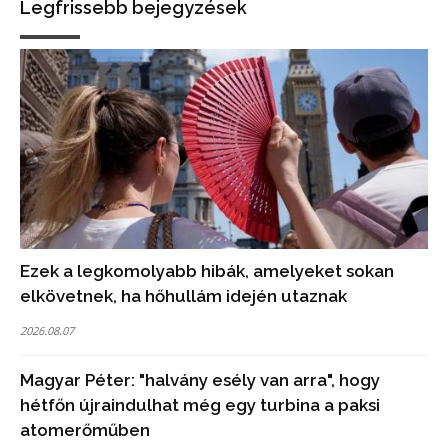
Legfrissebb bejegyzések
Ezek a legkomolyabb hibák, amelyeket sokan
elkövetnek, ha hőhullám idején utaznak
2026.08.07
Magyar Péter: "halvány esély van arra", hogy
hétfőn újraindulhat még egy turbina a paksi
atomerőműben