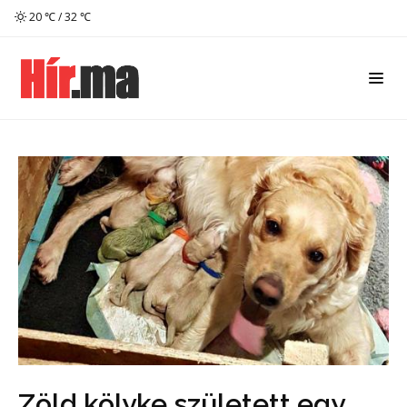
20 ℃ / 32 ℃
Zöld kölyke született egy