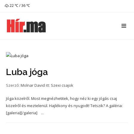
22 ℃ / 36 ℃
Luba jóga
Szerző:
Molnar David
itt:
Szexi csajok
Jóga közelről. Most megnézhetitek, hogy néz ki egy jógás csaj
közelről és meztelenül. Hajlékony és nyugodt! Tetszik? A galéria:
[galeria][/galeria] ...