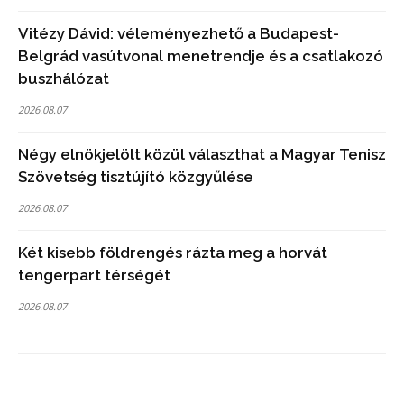
Vitézy Dávid: véleményezhető a Budapest-
Belgrád vasútvonal menetrendje és a csatlakozó
buszhálózat
2026.08.07
Négy elnökjelölt közül választhat a Magyar Tenisz
Szövetség tisztújító közgyűlése
2026.08.07
Két kisebb földrengés rázta meg a horvát
tengerpart térségét
2026.08.07