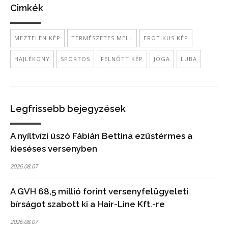
Cimkék
MEZTELEN KÉP
TERMÉSZETES MELL
EROTIKUS KÉP
HAJLÉKONY
SPORTOS
FELNŐTT KÉP
JÓGA
LUBA
Legfrissebb bejegyzések
A nyíltvízi úszó Fábián Bettina ezüstérmes a
kieséses versenyben
2026.08.07
A GVH 68,5 millió forint versenyfelügyeleti
bírságot szabott ki a Hair-Line Kft.-re
2026.08.07