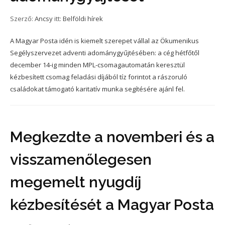
Szerző:
Ancsy
itt:
Belföldi hírek
A Magyar Posta idén is kiemelt szerepet vállal az Ökumenikus
Segélyszervezet adventi adománygyűjtésében: a cég hétfőtől
december 14-ig minden MPL-csomagautomatán keresztül
kézbesített csomag feladási díjából tíz forintot a rászoruló
családokat támogató karitatív munka segítésére ajánl fel.
Megkezdte a novemberi és a
visszamenőlegesen
megemelt nyugdíj
kézbesítését a Magyar Posta