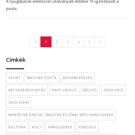
A nyugdíjasok élelmiszer-utalványait október 15-ig kézbesíti a
posta.
1
2
3
4
5
Cimkék
SPORT
MAGYAR POSTA
MEGEMLÉKEZÉS
BÉLYEGKIBOCSÁTÁS
PAPP LÁSZLÓ
BÉLYEG
ÖKÖLVÍVÓ
ÖKÖLVÍVÁS
NEMZETEK KINCSEI: MAGYAR ÉS KÍNAI NÉPI HANGSZEREK
KULTÚRA
KULT
HANGSZEREK
PÉNZÜGY