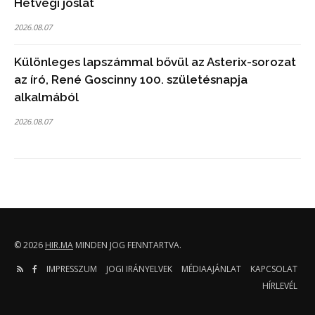
Hétvégi jóslat
2026.08.07
Különleges lapszámmal bővül az Asterix-sorozat
az író, René Goscinny 100. születésnapja
alkalmából
2026.08.07
© 2026
HIR.MA
MINDEN JOG FENNTARTVA.
IMPRESSZUM
JOGI IRÁNYELVEK
MÉDIAAJÁNLAT
KAPCSOLAT
HÍRLEVÉL