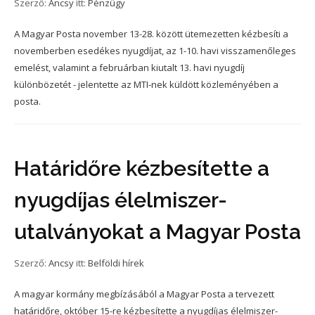
Szerző:
Ancsy
itt:
Pénzügy
A Magyar Posta november 13-28. között ütemezetten kézbesíti a
novemberben esedékes nyugdíjat, az 1-10. havi visszamenőleges
emelést, valamint a februárban kiutalt 13. havi nyugdíj
különbözetét - jelentette az MTI-nek küldött közleményében a
posta.
Határidőre kézbesítette a
nyugdíjas élelmiszer-
utalványokat a Magyar Posta
Szerző:
Ancsy
itt:
Belföldi hírek
A magyar kormány megbízásából a Magyar Posta a tervezett
határidőre, október 15-re kézbesítette a nyugdíjas élelmiszer-