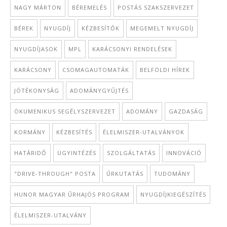
NAGY MÁRTON
BÉREMELÉS
POSTÁS SZAKSZERVEZET
BÉREK
NYUGDÍJ
KÉZBESÍTŐK
MEGEMELT NYUGDÍJ
NYUGDÍJASOK
MPL
KARÁCSONYI RENDELÉSEK
KARÁCSONY
CSOMAGAUTOMATÁK
BELFÖLDI HÍREK
JÓTÉKONYSÁG
ADOMÁNYGYŰJTÉS
ÖKUMENIKUS SEGÉLYSZERVEZET
ADOMÁNY
GAZDASÁG
KORMÁNY
KÉZBESÍTÉS
ÉLELMISZER-UTALVÁNYOK
HATÁRIDŐ
ÜGYINTÉZÉS
SZOLGÁLTATÁS
INNOVÁCIÓ
"DRIVE-THROUGH" POSTA
ŰRKUTATÁS
TUDOMÁNY
HUNOR MAGYAR ŰRHAJÓS PROGRAM
NYUGDÍJKIEGÉSZÍTÉS
ÉLELMISZER-UTALVÁNY