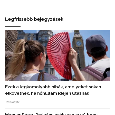
Legfrissebb bejegyzések
Ezek a legkomolyabb hibák, amelyeket sokan
elkövetnek, ha hőhullám idején utaznak
2026.08.07
Magyar Péter: "halvány esély van arra", hogy