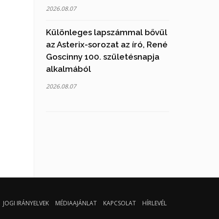
2026.08.07
Különleges lapszámmal bővül
az Asterix-sorozat az író, René
Goscinny 100. születésnapja
alkalmából
2026.08.07
JOGI IRÁNYELVEK
MÉDIAAJÁNLAT
KAPCSOLAT
HÍRLEVÉL