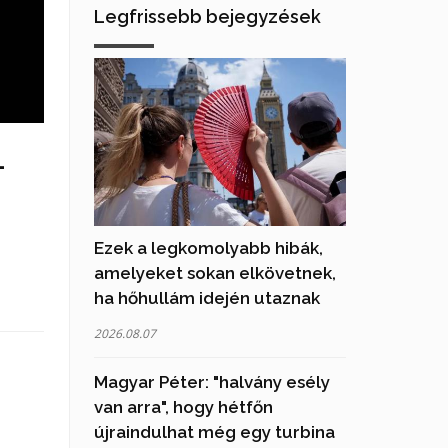
Legfrissebb bejegyzések
-
Ezek a legkomolyabb hibák,
amelyeket sokan elkövetnek,
ha hőhullám idején utaznak
2026.08.07
Magyar Péter: "halvány esély
van arra", hogy hétfőn
újraindulhat még egy turbina