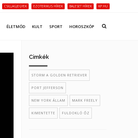
CSILLAGJEGYEK
EZOTERIKUS HÍREK
BALESET HÍREK
KP.HU
ÉLETMÓD
KULT
SPORT
HOROSZKÓP
Cimkék
STORM A GOLDEN RETRIEVER
PORT JEFFERSON
NEW YORK ÁLLAM
MARK FREELY
KIMENTETTE
FULDOKLÓ ŐZ