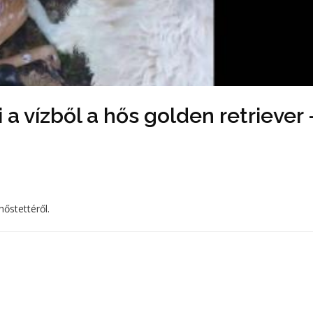
a vízből a hős golden retriever 
hőstettéről.