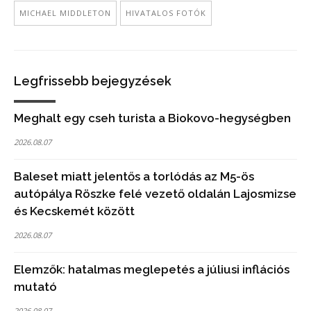
MICHAEL MIDDLETON
HIVATALOS FOTÓK
Legfrissebb bejegyzések
Meghalt egy cseh turista a Biokovo-hegységben
2026.08.07
Baleset miatt jelentős a torlódás az M5-ös
autópálya Röszke felé vezető oldalán Lajosmizse
és Kecskemét között
2026.08.07
Elemzők: hatalmas meglepetés a júliusi inflációs
mutató
2026.08.07