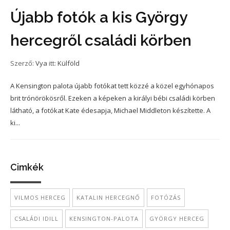
Újabb fotók a kis György
hercegről családi körben
Szerző:
Vya
itt:
Külföld
A Kensington palota újabb fotókat tett közzé a közel egyhónapos
brit trónörökösről. Ezeken a képeken a királyi bébi családi körben
látható, a fotókat Kate édesapja, Michael Middleton készítette. A
ki...
Cimkék
VILMOS HERCEG
KATALIN HERCEGNŐ
FOTÓZÁS
CSALÁDI IDILL
KENSINGTON-PALOTA
GYÖRGY HERCEG