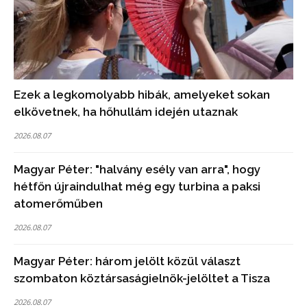
Ezek a legkomolyabb hibák, amelyeket sokan
elkövetnek, ha hőhullám idején utaznak
2026.08.07
Magyar Péter: "halvány esély van arra", hogy
hétfőn újraindulhat még egy turbina a paksi
atomerőműben
2026.08.07
Magyar Péter: három jelölt közül választ
szombaton köztársaságielnök-jelöltet a Tisza
2026.08.07