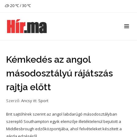
20 ℃ / 30 ℃
Kémkedés az angol
másodosztályú rájátszás
rajtja előtt
Szerző:
Ancsy
itt:
Sport
Brit sajtóhírek szerint az angol labdarúgó másodosztályban
szereplő Southampton egyik elemzője illetéktelenül bejutott a
Middlesbrough edzőközpontjába, ahol felvételeket készített a
gárda edzéséről.