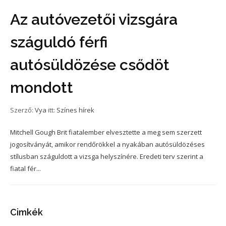
Az autóvezetői vizsgára
száguldó férfi
autósüldözése csődöt
mondott
Szerző:
Vya
itt:
Színes hírek
Mitchell Gough Brit fiatalember elvesztette a meg sem szerzett
jogosítványát, amikor rendőrökkel a nyakában autósüldözéses
stílusban száguldott a vizsga helyszínére. Eredeti terv szerint a
fiatal fér...
Cimkék