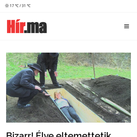
17 ℃ / 31 ℃
Bizarr! Élve eltemettetik,