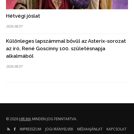
Hétvégi jóslat
2026.08.07
Különleges lapszámmal bővül az Asterix-sorozat
az író, René Goscinny 100. születésnapja
alkalmából
2026.08.07
© 2026
HIR.MA
MINDEN JOG FENNTARTVA.
IMPRESSZUM
JOGI IRÁNYELVEK
MÉDIAAJÁNLAT
KAPCSOLAT