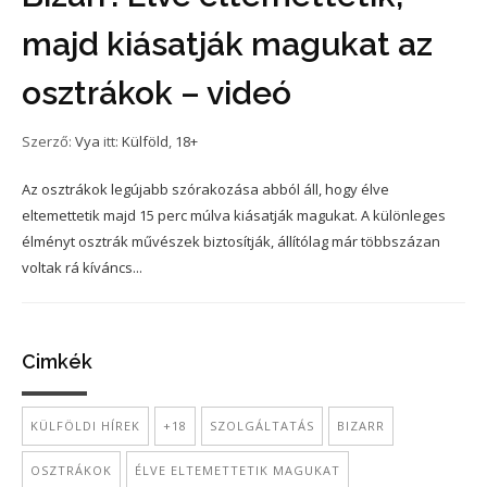
majd kiásatják magukat az
osztrákok – videó
Szerző:
Vya
itt:
Külföld
,
18+
Az osztrákok legújabb szórakozása abból áll, hogy élve
eltemettetik majd 15 perc múlva kiásatják magukat. A különleges
élményt osztrák művészek biztosítják, állítólag már többszázan
voltak rá kíváncs...
Cimkék
KÜLFÖLDI HÍREK
+18
SZOLGÁLTATÁS
BIZARR
OSZTRÁKOK
ÉLVE ELTEMETTETIK MAGUKAT