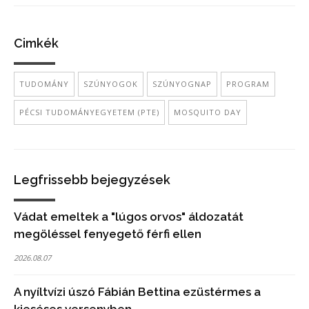
Cimkék
TUDOMÁNY
SZÚNYOGOK
SZÚNYOGNAP
PROGRAM
PÉCSI TUDOMÁNYEGYETEM (PTE)
MOSQUITO DAY
Legfrissebb bejegyzések
Vádat emeltek a "lúgos orvos" áldozatát
megöléssel fenyegető férfi ellen
2026.08.07
A nyíltvízi úszó Fábián Bettina ezüstérmes a