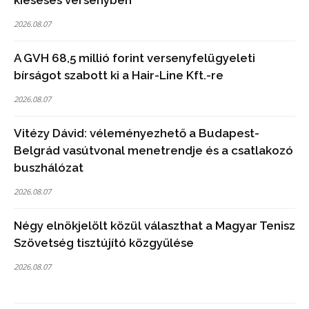
kieséses versenyben
2026.08.07
A GVH 68,5 millió forint versenyfelügyeleti
bírságot szabott ki a Hair-Line Kft.-re
2026.08.07
Vitézy Dávid: véleményezhető a Budapest-
Belgrád vasútvonal menetrendje és a csatlakozó
buszhálózat
2026.08.07
Négy elnökjelölt közül választhat a Magyar Tenisz
Szövetség tisztújító közgyűlése
2026.08.07