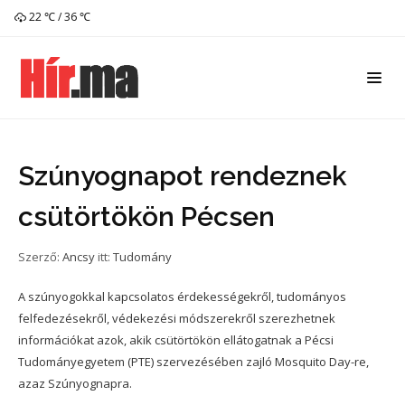
22 ℃ / 36 ℃
Szúnyognapot rendeznek
csütörtökön Pécsen
Szerző:
Ancsy
itt:
Tudomány
A szúnyogokkal kapcsolatos érdekességekről, tudományos
felfedezésekről, védekezési módszerekről szerezhetnek
információkat azok, akik csütörtökön ellátogatnak a Pécsi
Tudományegyetem (PTE) szervezésében zajló Mosquito Day-re,
azaz Szúnyognapra.