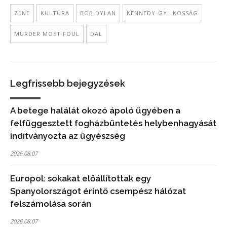
ZENE
KULTÚRA
BOB DYLAN
KENNEDY-GYILKOSSÁG
MURDER MOST FOUL
DAL
Legfrissebb bejegyzések
A betege halálát okozó ápoló ügyében a
felfüggesztett fogházbüntetés helybenhagyását
indítványozta az ügyészség
2026.08.07
Europol: sokakat előállítottak egy
Spanyolországot érintő csempész hálózat
felszámolása során
2026.08.07