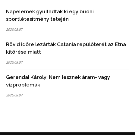
Napelemek gyulladtak ki egy budai
sportlétesítmény tetején
2026.08.07
Rövid időre lezárták Catania repülőterét az Etna
kitörése miatt
2026.08.07
Gerendai Károly: Nem lesznek áram- vagy
vízproblémák
2026.08.07