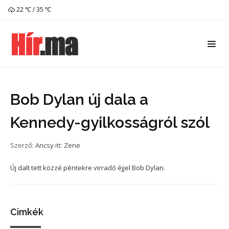
22 ℃ / 35 ℃
Bob Dylan új dala a
Kennedy-gyilkosságról szól
Szerző:
Ancsy
itt:
Zene
Új dalt tett közzé péntekre virradó éjjel Bob Dylan.
Cimkék