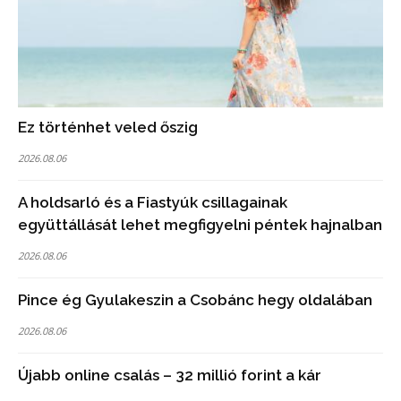
Ez történhet veled őszig
2026.08.06
A holdsarló és a Fiastyúk csillagainak
együttállását lehet megfigyelni péntek hajnalban
2026.08.06
Pince ég Gyulakeszin a Csobánc hegy oldalában
2026.08.06
Újabb online csalás – 32 millió forint a kár