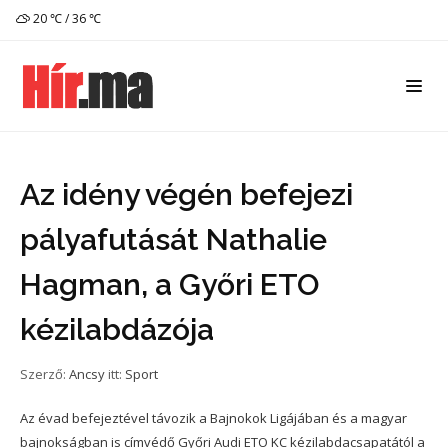
20 ℃ / 36 ℃
Az idény végén befejezi
pályafutását Nathalie
Hagman, a Győri ETO
kézilabdázója
Szerző:
Ancsy
itt:
Sport
Az évad befejeztével távozik a Bajnokok Ligájában és a magyar
bajnokságban is címvédő Győri Audi ETO KC kézilabdacsapatától a