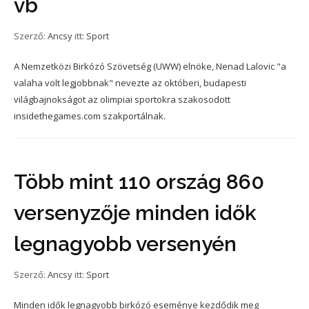
vb
Szerző:
Ancsy
itt:
Sport
A Nemzetközi Birkózó Szövetség (UWW) elnöke, Nenad Lalovic "a
valaha volt legjobbnak" nevezte az októberi, budapesti
világbajnokságot az olimpiai sportokra szakosodott
insidethegames.com szakportálnak.
Több mint 110 ország 860
versenyzője minden idők
legnagyobb versenyén
Szerző:
Ancsy
itt:
Sport
Minden idők legnagyobb birkózó eseménye kezdődik meg