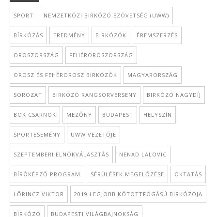
SPORT
NEMZETKÖZI BIRKÓZÓ SZÖVETSÉG (UWW)
BÍRKÓZÁS
EREDMÉNY
BIRKÓZÓK
ÉREMSZERZÉS
OROSZORSZÁG
FEHÉROROSZORSZÁG
OROSZ ÉS FEHÉROROSZ BIRKÓZÓK
MAGYARORSZÁG
SOROZAT
BIRKÓZÓ RANGSORVERSENY
BIRKÓZÓ NAGYDÍJ
BOK CSARNOK
MEZŐNY
BUDAPEST
HELYSZÍN
SPORTESEMÉNY
UWW VEZETŐJE
SZEPTEMBERI ELNÖKVÁLASZTÁS
NENAD LALOVIC
BÍRÓKÉPZŐ PROGRAM
SÉRÜLÉSEK MEGELŐZÉSE
OKTATÁS
LŐRINCZ VIKTOR
2019 LEGJOBB KÖTÖTTFOGÁSÚ BIRKÓZÓJA
BIRKÓZÓ
BUDAPESTI VILÁGBAJNOKSÁG