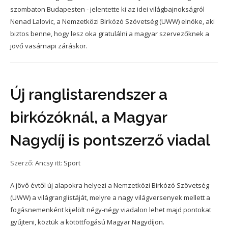
szombaton Budapesten - jelentette ki az idei világbajnokságról
Nenad Lalovic, a Nemzetközi Birkózó Szövetség (UWW) elnöke, aki
biztos benne, hogy lesz oka gratulálni a magyar szervezőknek a
jövő vasárnapi záráskor.
Új ranglistarendszer a
birkózóknál, a Magyar
Nagydíj is pontszerző viadal
Szerző:
Ancsy
itt:
Sport
A jövő évtől új alapokra helyezi a Nemzetközi Birkózó Szövetség
(UWW) a világranglistáját, melyre a nagy világversenyek mellett a
fogásnemenként kijelölt négy-négy viadalon lehet majd pontokat
gyűjteni, köztük a kötöttfogású Magyar Nagydíjon.