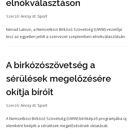
elnökválasztáson
Szerző:
Ancsy
itt:
Sport
Nenad Lalovic, a Nemzetközi Birkózó Szövetség (UWW) vezetője
lesz az egyetlen jelölt a szervezet szeptemberi elnökválasztásán.
A birkózószövetség a
sérülések megelőzésére
okítja bíróit
Szerző:
Ancsy
itt:
Sport
A Nemzetközi Birkózó Szövetség (UWW) bíróképző programjába új
elemként beépíti a sérülések megelőzésének oktatását.