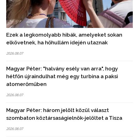
Ezek a legkomolyabb hibák, amelyeket sokan
elkövetnek, ha hőhullám idején utaznak
2026.08.07
Magyar Péter: "halvány esély van arra", hogy
hétfőn újraindulhat még egy turbina a paksi
atomerőműben
2026.08.07
Magyar Péter: három jelölt közül választ
szombaton köztársaságielnök-jelöltet a Tisza
2026.08.07