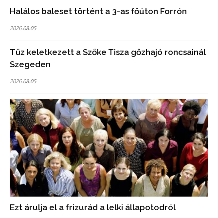
Halálos baleset történt a 3-as főúton Forrón
2026.08.05
Tűz keletkezett a Szőke Tisza gőzhajó roncsainál
Szegeden
2026.08.05
Ezt árulja el a frizurád a lelki állapotodról