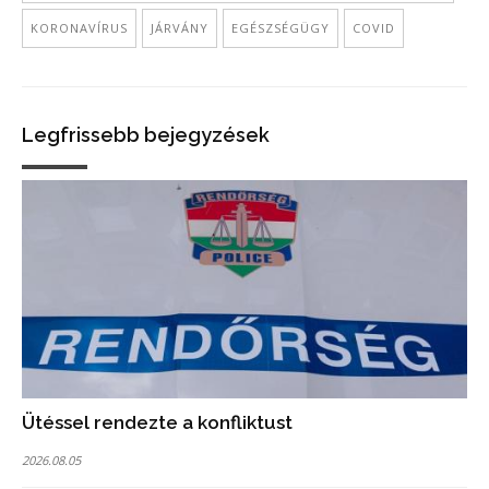
KORONAVÍRUS
JÁRVÁNY
EGÉSZSÉGÜGY
COVID
Legfrissebb bejegyzések
Ütéssel rendezte a konfliktust
2026.08.05