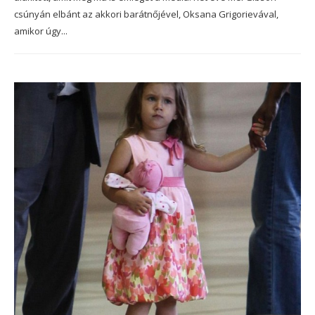
csúnyán elbánt az akkori barátnőjével, Oksana Grigorievával,
amikor úgy...