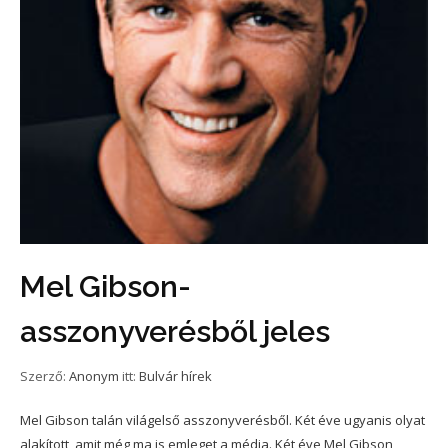
Mel Gibson-
asszonyverésből jeles
Szerző:
Anonym
itt:
Bulvár hírek
Mel Gibson talán világelső asszonyverésből. Két éve ugyanis olyat
alakított, amit még ma is emleget a média. Két éve Mel Gibson