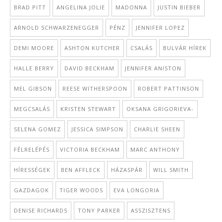
BRAD PITT
ANGELINA JOLIE
MADONNA
JUSTIN BIEBER
ARNOLD SCHWARZENEGGER
PÉNZ
JENNIFER LOPEZ
DEMI MOORE
ASHTON KUTCHER
CSALÁS
BULVÁR HÍREK
HALLE BERRY
DAVID BECKHAM
JENNIFER ANISTON
MEL GIBSON
REESE WITHERSPOON
ROBERT PATTINSON
MEGCSALÁS
KRISTEN STEWART
OKSANA GRIGORIEVA-
SELENA GOMEZ
JESSICA SIMPSON
CHARLIE SHEEN
FÉLRELÉPÉS
VICTORIA BECKHAM
MARC ANTHONY
HÍRESSÉGEK
BEN AFFLECK
HÁZASPÁR
WILL SMITH
GAZDAGOK
TIGER WOODS
EVA LONGORIA
DENISE RICHARDS
TONY PARKER
ASSZISZTENS