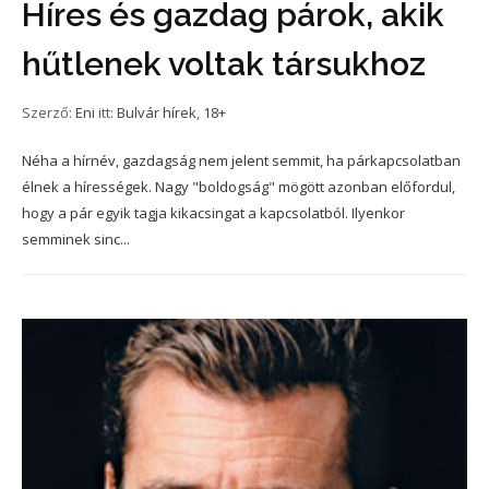
Híres és gazdag párok, akik
hűtlenek voltak társukhoz
Szerző:
Eni
itt:
Bulvár hírek
,
18+
Néha a hírnév, gazdagság nem jelent semmit, ha párkapcsolatban
élnek a hírességek. Nagy "boldogság" mögött azonban előfordul,
hogy a pár egyik tagja kikacsingat a kapcsolatból. Ilyenkor
semminek sinc...