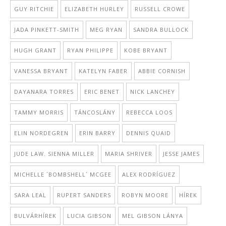
GUY RITCHIE
ELIZABETH HURLEY
RUSSELL CROWE
JADA PINKETT-SMITH
MEG RYAN
SANDRA BULLOCK
HUGH GRANT
RYAN PHILIPPE
KOBE BRYANT
VANESSA BRYANT
KATELYN FABER
ABBIE CORNISH
DAYANARA TORRES
ERIC BENET
NICK LANCHEY
TAMMY MORRIS
TÁNCOSLÁNY
REBECCA LOOS
ELIN NORDEGREN
ERIN BARRY
DENNIS QUAID
JUDE LAW. SIENNA MILLER
MARIA SHRIVER
JESSE JAMES
MICHELLE ´BOMBSHELL´ MCGEE
ALEX RODRÍGUEZ
SARA LEAL
RUPERT SANDERS
ROBYN MOORE
HÍREK
BULVÁRHÍREK
LUCIA GIBSON
MEL GIBSON LÁNYA