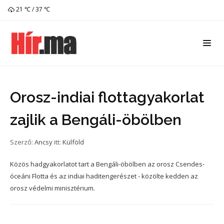
21 ℃ / 37 ℃
Orosz-indiai flottagyakorlat
zajlik a Bengáli-öbölben
Szerző:
Ancsy
itt:
Külföld
Közös hadgyakorlatot tart a Bengáli-öbölben az orosz Csendes-
óceáni Flotta és az indiai haditengerészet - közölte kedden az
orosz védelmi minisztérium.