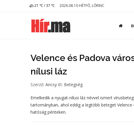
21 ℃ / 37 ℃
2026.08.10 HÉTFŐ, LŐRINC
B
Velence és Padova város
nílusi láz
Szerző:
Ancsy
itt:
Betegség
Emelkedik a nyugat-nílusi láz névvel ismert vírusbet
tartományban, ahol eddig a legtöbb beteget Velence 
hatóság pénteken.