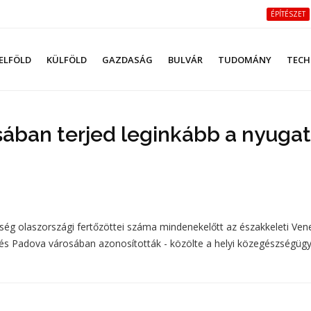
ÉPÍTÉSZET
ELFÖLD
KÜLFÖLD
GAZDASÁG
BULVÁR
TUDOMÁNY
TECH
ában terjed leginkább a nyugat
egség olaszországi fertőzöttei száma mindenekelőtt az északkeleti Ven
és Padova városában azonosították - közölte a helyi közegészségügy