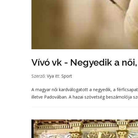
Vívó vk - Negyedik a női,
Szerző:
Vya
itt:
Sport
A magyar női kardválogatott a negyedik, a férficsapa
illetve Padovában. A hazai szövetség beszámolója sze