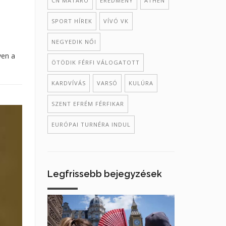
CN MATARO
EREDMÉNY
ATHÉN
SPORT HÍREK
VÍVÓ VK
NEGYEDIK NŐI
yen a
ÖTÖDIK FÉRFI VÁLOGATOTT
KARDVÍVÁS
VARSÓ
KULÚRA
SZENT EFRÉM FÉRFIKAR
EURÓPAI TURNÉRA INDUL
Legfrissebb bejegyzések