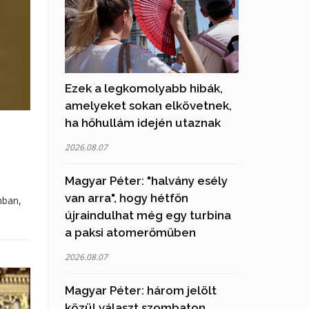
Ezek a legkomolyabb hibák,
amelyeket sokan elkövetnek,
ha hőhullám idején utaznak
2026.08.07
Magyar Péter: "halvány esély
van arra", hogy hétfőn
nban,
újraindulhat még egy turbina
a paksi atomerőműben
2026.08.07
Magyar Péter: három jelölt
közül választ szombaton