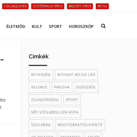
CSILLAGJEGYEK
EZOTERIKUS HÍREK
BALESET HÍREK
KP.HU
ÉLETMÓD
KULT
SPORT
HOROSZKÓP
Cimkék
-
BETEGSÉG
NYUGAT-NÍLUSI LÁZ
VELENCE
PADOVA
EGÉSZSÉG
eto
OLASZORSZÁG
SPORT
i
NŐI VÍZILABDA LEN KUPA
VÍZILABDA
NÉGYCSAPATOS DÖNTŐ