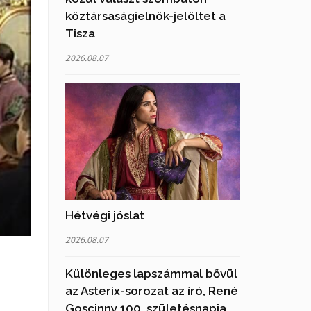
köztársaságielnök-jelöltet a
Tisza
2026.08.07
Hétvégi jóslat
2026.08.07
Különleges lapszámmal bővül
az Asterix-sorozat az író, René
Goscinny 100. születésnapja