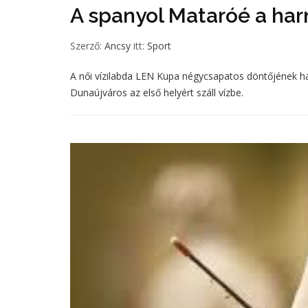
A spanyol Mataróé a har
Szerző:
Ancsy
itt:
Sport
A női vízilabda LEN Kupa négycsapatos döntőjének h
Dunaújváros az első helyért száll vízbe.