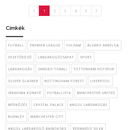
1
2
3
4
5
Cimkék
FUTBALL
PREMIER LEAGUE
FULHAM
ÁLVARO ARBELOA
VEZETŐEDZŐ
LABDARÚGÓCSAPAT
SPORT
LABDARÚGÁS
SANDRO TONALI
TOTTENHAM HOTSPUR
OLIVER GLASNER
NOTTINGHAM FOREST
LIVERPOOL
IBRAHIMA KONATÉ
FUTBALLISTA
MANCHESTER UNITED
MÉRKŐZÉS
CRYSTAL PALACE
ANGOL LABDARÚGÁS
BURNLEY
MANCHESTER CITY
ANGOL LABDARÚGÓ-BAJNOKSÁG
BERNARDO SILVA