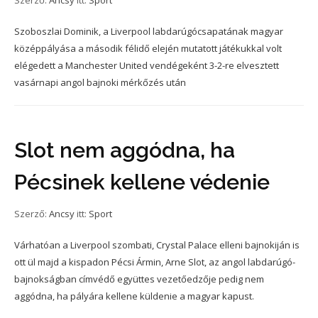
Szerző:
Ancsy
itt:
Sport
Szoboszlai Dominik, a Liverpool labdarúgócsapatának magyar
középpályása a második félidő elején mutatott játékukkal volt
elégedett a Manchester United vendégeként 3-2-re elvesztett
vasárnapi angol bajnoki mérkőzés után
Slot nem aggódna, ha
Pécsinek kellene védenie
Szerző:
Ancsy
itt:
Sport
Várhatóan a Liverpool szombati, Crystal Palace elleni bajnokiján is
ott ül majd a kispadon Pécsi Ármin, Arne Slot, az angol labdarúgó-
bajnokságban címvédő együttes vezetőedzője pedig nem
aggódna, ha pályára kellene küldenie a magyar kapust.