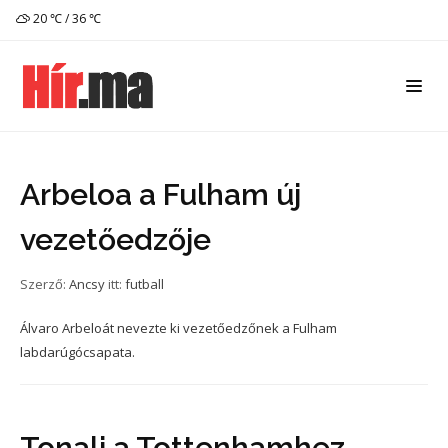
20 ℃ / 36 ℃
Arbeloa a Fulham új
vezetőedzője
Szerző:
Ancsy
itt:
futball
Álvaro Arbeloát nevezte ki vezetőedzőnek a Fulham
labdarúgócsapata.
Tonali a Tottenhamhez