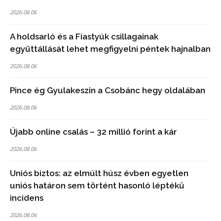
2026.08.06
A holdsarló és a Fiastyúk csillagainak
együttállását lehet megfigyelni péntek hajnalban
2026.08.06
Pince ég Gyulakeszin a Csobánc hegy oldalában
2026.08.06
Újabb online csalás – 32 millió forint a kár
2026.08.06
Uniós biztos: az elmúlt húsz évben egyetlen
uniós határon sem történt hasonló léptékű
incidens
2026.08.06