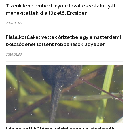
Tizenkilenc embert, nyolc lovat és száz kutyát
menekítettek ki a tűz elől Ercsiben
2026.08.06
Fiatalkorúakat vettek őrizetbe egy amszterdami
bölcsődénél történt robbanások ügyében
2026.08.06
Láz helyett hűtéssel védekeznek a kórokozók