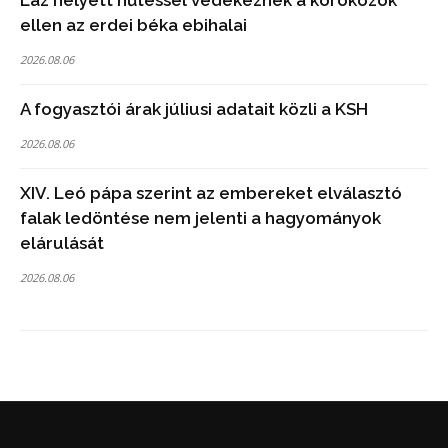
ellen az erdei béka ebihalai
2026.08.06
A fogyasztói árak júliusi adatait közli a KSH
2026.08.06
XIV. Leó pápa szerint az embereket elválasztó
falak ledöntése nem jelenti a hagyományok
elárulását
2026.08.06