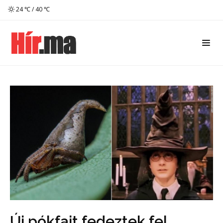
24 ℃ / 40 ℃
Új pókfajt fedeztek fel