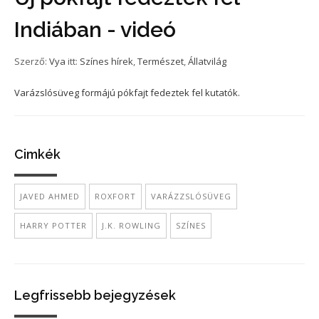
Indiában - videó
Szerző:
Vya
itt:
Színes hírek
,
Természet
,
Állatvilág
Varázslósüveg formájú pókfajt fedeztek fel kutatók.
Cimkék
JAVED AHMED
ROXFORT
VARÁZZSLÓSÜVEG
HARRY POTTER
J.K. ROWLING
SZÍNES
Legfrissebb bejegyzések