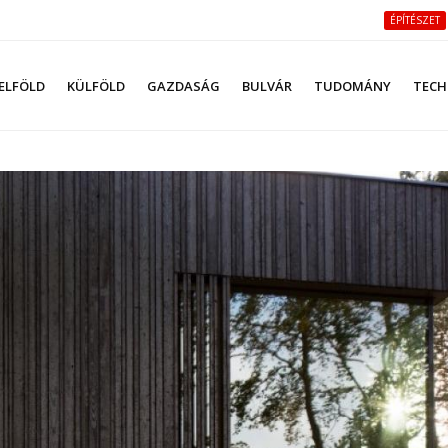
ÉPÍTÉSZET
ELFÖLD
KÜLFÖLD
GAZDASÁG
BULVÁR
TUDOMÁNY
TECH