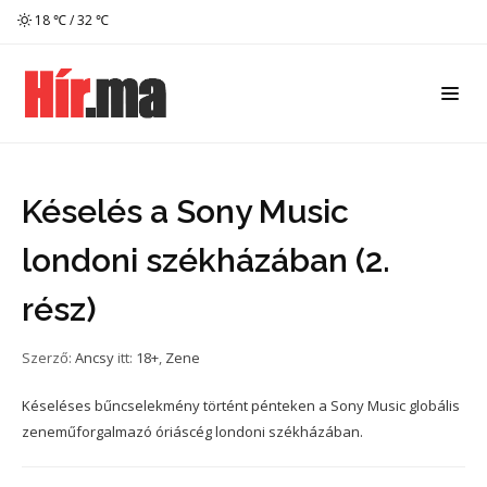
18 ℃ / 32 ℃
Késelés a Sony Music
londoni székházában (2.
rész)
Szerző:
Ancsy
itt:
18+
,
Zene
Késeléses bűncselekmény történt pénteken a Sony Music globális
zeneműforgalmazó óriáscég londoni székházában.