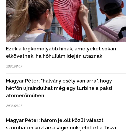
Ezek a legkomolyabb hibák, amelyeket sokan
elkövetnek, ha hőhullám idején utaznak
2026.08.07
Magyar Péter: "halvány esély van arra", hogy
hétfőn újraindulhat még egy turbina a paksi
atomerőműben
2026.08.07
Magyar Péter: három jelölt közül választ
szombaton köztársaságielnök-jelöltet a Tisza