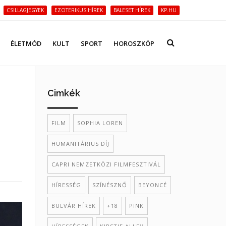
CSILLAGJEGYEK
EZOTERIKUS HÍREK
BALESET HÍREK
KP.HU
ÉLETMÓD
KULT
SPORT
HOROSZKÓP
Cimkék
FILM
SOPHIA LOREN
HUMANITÁRIUS DÍJ
CAPRI NEMZETKÖZI FILMFESZTIVÁL
HÍRESSÉG
SZÍNÉSZNŐ
BEYONCÉ
BULVÁR HÍREK
+18
PINK