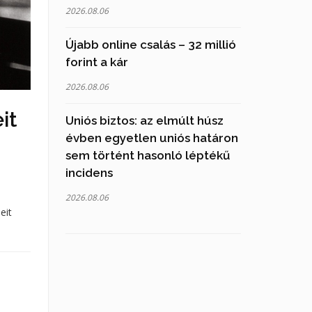
2026.08.06
Újabb online csalás – 32 millió
forint a kár
2026.08.06
it
Uniós biztos: az elmúlt húsz
évben egyetlen uniós határon
sem történt hasonló léptékű
incidens
2026.08.06
eit