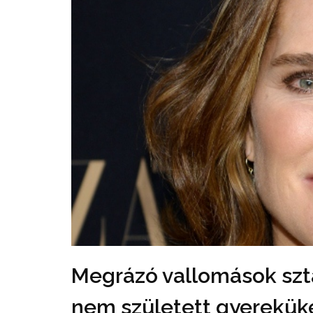
Megrázó vallomások sztá
nem született gyerekük