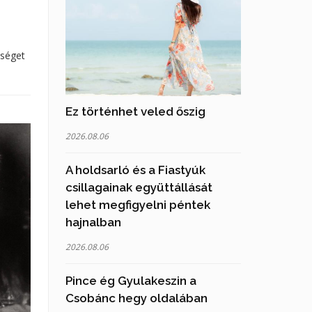
eséget
Ez történhet veled őszig
2026.08.06
A holdsarló és a Fiastyúk
csillagainak együttállását
lehet megfigyelni péntek
hajnalban
2026.08.06
Pince ég Gyulakeszin a
Csobánc hegy oldalában