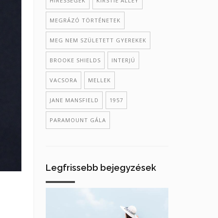
HÍRESSÉGEK
KIRSTIE ALLEY
MEGRÁZÓ TÖRTÉNETEK
MEG NEM SZÜLETETT GYEREKEK
BROOKE SHIELDS
INTERJÚ
VACSORA
MELLEK
JANE MANSFIELD
1957
PARAMOUNT GÁLA
Legfrissebb bejegyzések