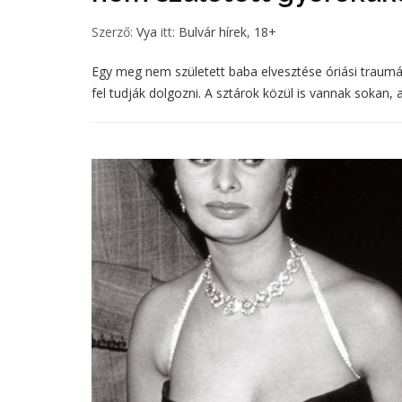
Szerző:
Vya
itt:
Bulvár hírek
,
18+
Egy meg nem született baba elvesztése óriási traumát
fel tudják dolgozni. A sztárok közül is vannak sokan, ak