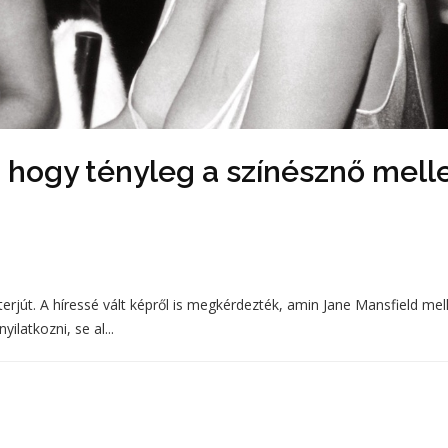
 hogy tényleg a színésznő melle
erjút. A híressé vált képről is megkérdezték, amin Jane Mansfield mell
ilatkozni, se al...