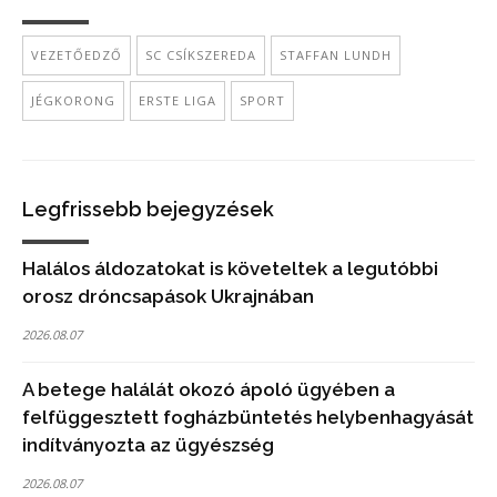
VEZETŐEDZŐ
SC CSÍKSZEREDA
STAFFAN LUNDH
JÉGKORONG
ERSTE LIGA
SPORT
Legfrissebb bejegyzések
Halálos áldozatokat is követeltek a legutóbbi
orosz dróncsapások Ukrajnában
2026.08.07
A betege halálát okozó ápoló ügyében a
felfüggesztett fogházbüntetés helybenhagyását
indítványozta az ügyészség
2026.08.07