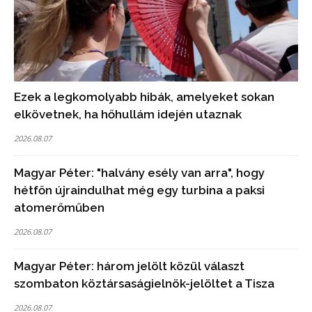
Ezek a legkomolyabb hibák, amelyeket sokan
elkövetnek, ha hőhullám idején utaznak
2026.08.07
Magyar Péter: "halvány esély van arra", hogy
hétfőn újraindulhat még egy turbina a paksi
atomerőműben
2026.08.07
Magyar Péter: három jelölt közül választ
szombaton köztársaságielnök-jelöltet a Tisza
2026.08.07