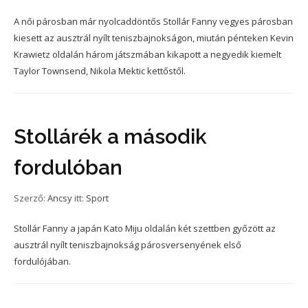
A női párosban már nyolcaddöntős Stollár Fanny vegyes párosban
kiesett az ausztrál nyílt teniszbajnokságon, miután pénteken Kevin
Krawietz oldalán három játszmában kikapott a negyedik kiemelt
Taylor Townsend, Nikola Mektic kettőstől.
Stollárék a második
fordulóban
Szerző:
Ancsy
itt:
Sport
Stollár Fanny a japán Kato Miju oldalán két szettben győzött az
ausztrál nyílt teniszbajnokság párosversenyének első
fordulójában.