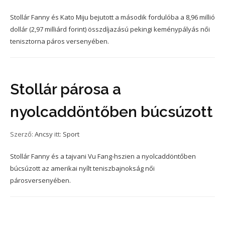
Stollár Fanny és Kato Miju bejutott a második fordulóba a 8,96 millió
dollár (2,97 milliárd forint) összdíjazású pekingi keménypályás női
tenisztorna páros versenyében.
Stollár párosa a
nyolcaddöntőben búcsúzott
Szerző:
Ancsy
itt:
Sport
Stollár Fanny és a tajvani Vu Fang-hszien a nyolcaddöntőben
búcsúzott az amerikai nyílt teniszbajnokság női
párosversenyében.