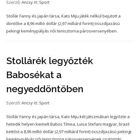
Szerző:
Ancsy
itt:
Sport
Stollár Fanny és japán társa, Kato Miju játék nélkül bejutott a
döntőbe a 8,96 millió dollár (2,97 milliárd forint) összdíjazású
pekingi keménypályás női tenisztorna párosversenyében.
Stollárék legyőzték
Babosékat a
negyeddöntőben
Szerző:
Ancsy
itt:
Sport
Stollár Fanny és japán társa, Kato Miju két játszmában legyőzte a
hetedik helyen kiemelt Babos Tímea, Luisa Stefani magyar, brazil
kettőst a 8,96 millió dollár (2,97 milliárd forint) összdíjazású pekingi
keménypályás női tenisztorna párosversenyének csütörtöki