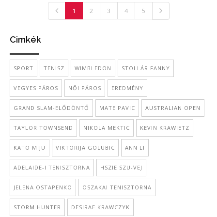
1
2
3
4
5
Cimkék
SPORT
TENISZ
WIMBLEDON
STOLLÁR FANNY
VEGYES PÁROS
NŐI PÁROS
EREDMÉNY
GRAND SLAM-ELŐDÖNTŐ
MATE PAVIC
AUSTRALIAN OPEN
TAYLOR TOWNSEND
NIKOLA MEKTIC
KEVIN KRAWIETZ
KATO MIJU
VIKTORIJA GOLUBIC
ANN LI
ADELAIDE-I TENISZTORNA
HSZIE SZU-VEJ
JELENA OSTAPENKO
OSZAKAI TENISZTORNA
STORM HUNTER
DESIRAE KRAWCZYK