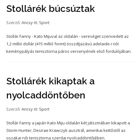
Stollárék búcsúztak
Szerző:
Ancsy
itt:
Sport
Stollár Fanny - Kato Mijuval az oldalán - vereséget szenvedett az
1,2 millió dollár (415 millió forint) összdíjazású adelaide-i női
keménypályás tenisztorna páros versenyének első fordulójában.
Stollárék kikaptak a
nyolcaddöntőben
Szerző:
Ancsy
itt:
Sport
Stollár Fanny a japán Kato Miju oldalán két játszmában kikapott a
Storm Hunter, Desirae Krawczyk ausztrál, amerikai kettőstől az
oszakai női tenisztorna szerdai nyolcaddöntőjében.