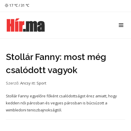
17 ℃ / 31 ℃
Stollár Fanny: most még
csalódott vagyok
Szerző:
Ancsy
itt:
Sport
Stollár Fanny egyelőre főként csalódottságot érez amiatt, hogy
kedden női párosban és vegyes párosban is búcsúzott a
wimbledoni teniszbajnokságtól.