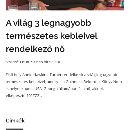
A világ 3 legnagyobb
természetes kebleivel
rendelkező nő
Szerző:
Eni
itt:
Színes hírek
,
18+
Első hely Annie Hawkins-Turner rendelkezik a világ legnagyobb
természetes kebleivel, amellyel a Guinness Rekordok Könyvében
is helyet kapott. USA, Georgia államában él a nő, akinek
elképesztő 102ZZZ...
Cimkék