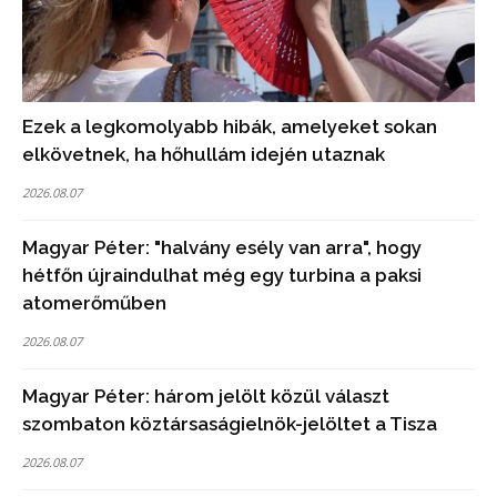
Ezek a legkomolyabb hibák, amelyeket sokan
elkövetnek, ha hőhullám idején utaznak
2026.08.07
Magyar Péter: "halvány esély van arra", hogy
hétfőn újraindulhat még egy turbina a paksi
atomerőműben
2026.08.07
Magyar Péter: három jelölt közül választ
szombaton köztársaságielnök-jelöltet a Tisza
2026.08.07