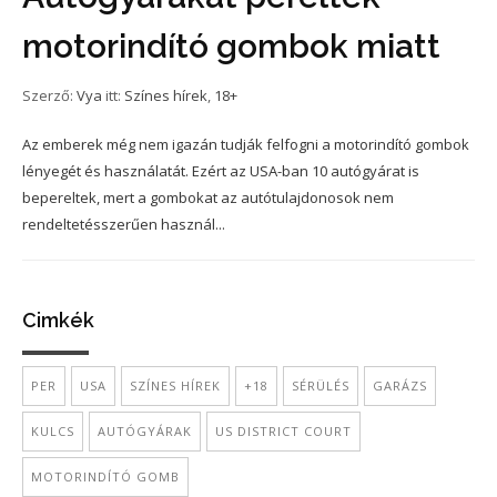
motorindító gombok miatt
Szerző:
Vya
itt:
Színes hírek
,
18+
Az emberek még nem igazán tudják felfogni a motorindító gombok
lényegét és használatát. Ezért az USA-ban 10 autógyárat is
bepereltek, mert a gombokat az autótulajdonosok nem
rendeltetésszerűen használ...
Cimkék
PER
USA
SZÍNES HÍREK
+18
SÉRÜLÉS
GARÁZS
KULCS
AUTÓGYÁRAK
US DISTRICT COURT
MOTORINDÍTÓ GOMB