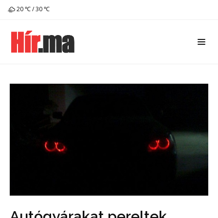
20 ℃ / 30 ℃
Autógyárakat pereltek