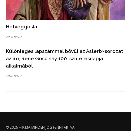
Hétvégi jóslat
2026.08.07
Különleges lapszámmal bővül az Asterix-sorozat
az író, René Goscinny 100. születésnapja
alkalmából
2026.08.07
© 2026
HIR.MA
MINDEN JOG FENNTARTVA.