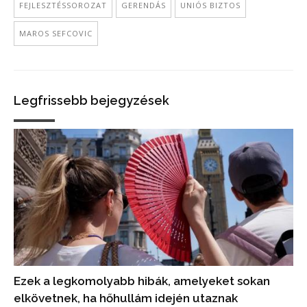
FEJLESZTÉSSOROZAT
GERENDÁS
UNIÓS BIZTOS
MAROS SEFCOVIC
Legfrissebb bejegyzések
Ezek a legkomolyabb hibák, amelyeket sokan
elkövetnek, ha hőhullám idején utaznak