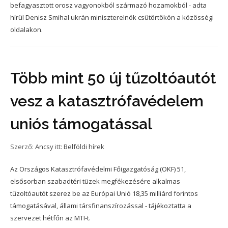
befagyasztott orosz vagyonokból származó hozamokból - adta
hírül Denisz Smihal ukrán miniszterelnök csütörtökön a közösségi
oldalakon.
Több mint 50 új tűzoltóautót
vesz a katasztrófavédelem
uniós támogatással
Szerző:
Ancsy
itt:
Belföldi hírek
Az Országos Katasztrófavédelmi Főigazgatóság (OKF) 51,
elsősorban szabadtéri tüzek megfékezésére alkalmas
tűzoltóautót szerez be az Európai Unió 18,35 milliárd forintos
támogatásával, állami társfinanszírozással - tájékoztatta a
szervezet hétfőn az MTI-t.