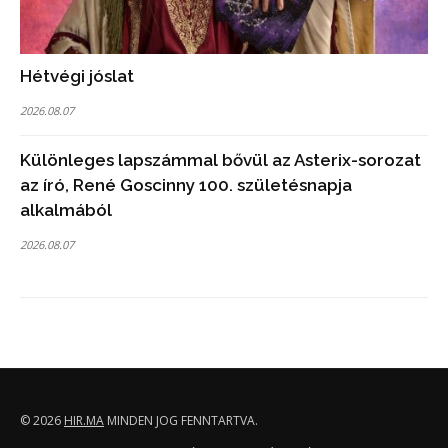
Hétvégi jóslat
2026.08.07
Különleges lapszámmal bővül az Asterix-sorozat
az író, René Goscinny 100. születésnapja
alkalmából
2026.08.07
© 2026
HIR.MA
MINDEN JOG FENNTARTVA.