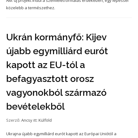
AM: új projekt indul a szemléletformálás érdekében, egy lépéssel
közelebb a természethez.
Ukrán kormányfő: Kijev
újabb egymilliárd eurót
kapott az EU-tól a
befagyasztott orosz
vagyonokból származó
bevételekből
Szerző:
Ancsy
itt:
Külföld
Ukrajna újabb egymilliárd eurót kapott az Európai Uniótól a