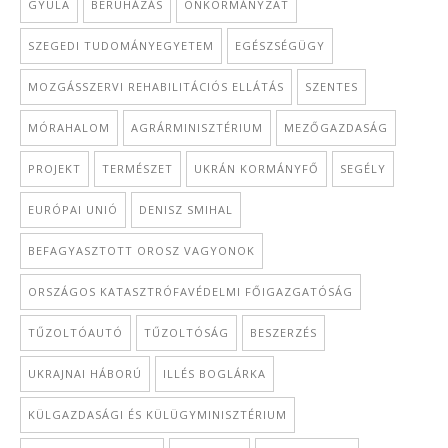
GYULA
BERUHÁZÁS
ÖNKORMÁNYZAT
SZEGEDI TUDOMÁNYEGYETEM
EGÉSZSÉGÜGY
MOZGÁSSZERVI REHABILITÁCIÓS ELLÁTÁS
SZENTES
MÓRAHALOM
AGRÁRMINISZTÉRIUM
MEZŐGAZDASÁG
PROJEKT
TERMÉSZET
UKRÁN KORMÁNYFŐ
SEGÉLY
EURÓPAI UNIÓ
DENISZ SMIHAL
BEFAGYASZTOTT OROSZ VAGYONOK
ORSZÁGOS KATASZTRÓFAVÉDELMI FŐIGAZGATÓSÁG
TŰZOLTÓAUTÓ
TŰZOLTÓSÁG
BESZERZÉS
UKRAJNAI HÁBORÚ
ILLÉS BOGLÁRKA
KÜLGAZDASÁGI ÉS KÜLÜGYMINISZTÉRIUM