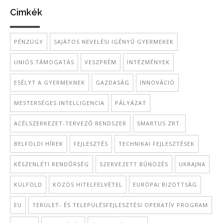
Cimkék
PÉNZÜGY
SAJÁTOS NEVELÉSI IGÉNYŰ GYERMEKEK
UNIÓS TÁMOGATÁS
VESZPRÉM
INTÉZMÉNYEK
ESÉLYT A GYERMEKNEK
GAZDASÁG
INNOVÁCIÓ
MESTERSÉGES INTELLIGENCIA
PÁLYÁZAT
ACÉLSZERKEZET-TERVEZŐ RENDSZER
SMARTUS ZRT.
BELFÖLDI HÍREK
FEJLESZTÉS
TECHNIKAI FEJLESZTÉSEK
KÉSZENLÉTI RENDŐRSÉG
SZERVEZETT BŰNÖZÉS
UKRAJNA
KÜLFÖLD
KÖZÖS HITELFELVÉTEL
EURÓPAI BIZOTTSÁG
EU
TERÜLET- ÉS TELEPÜLÉSFEJLESZTÉSI OPERATÍV PROGRAM