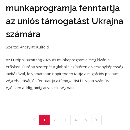
munkaprogramja fenntartja
az uniós támogatást Ukrajna
számára
Szerző:
Ancsy
itt:
Külföld
Az Európai Bizottság 2025-ös munkaprogramja meg kívánja
erősíteni Európa szerepét a globális színtéren a versenyképesség
javításával, folyamatosan napirenden tartja a migrációs paktum
végrehajtását, és fenntartja a támogatást Ukrajna számára
egészen addig, amíg arra szükség van.
1
2
3
4
5