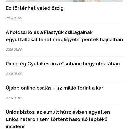
Ez történhet veled őszig
2026.08.06
A holdsarló és a Fiastyúk csillagainak
együttállását lehet megfigyelni péntek hajnalban
2026.08.06
Pince ég Gyulakeszin a Csobánc hegy oldalában
2026.08.06
Újabb online csalás – 32 millió forint a kár
2026.08.06
Uniós biztos: az elmúlt húsz évben egyetlen
uniós határon sem történt hasonló léptékű
incidens