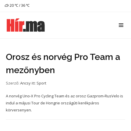
20 ℃ / 36 ℃
Orosz és norvég Pro Team a
mezőnyben
Szerző:
Ancsy
itt:
Sport
A norvég Uno-X Pro Cycling Team és az orosz Gazprom-RusVelo is
indul a májusi Tour de Hongrie országúti kerékpáros
körversenyen.