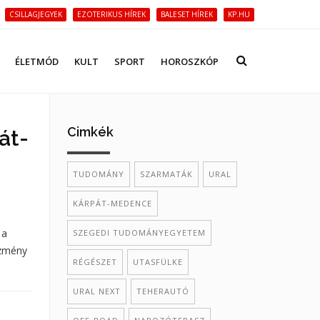
CSILLAGJEGYEK
EZOTERIKUS HÍREK
BALESET HÍREK
KP.HU
ÉLETMÓD
KULT
SPORT
HOROSZKÓP
Cimkék
át-
TUDOMÁNY
SZARMATÁK
URAL
KÁRPÁT-MEDENCE
 a
SZEGEDI TUDOMÁNYEGYETEM
ézmény
RÉGÉSZET
UTASFÜLKE
URAL NEXT
TEHERAUTÓ