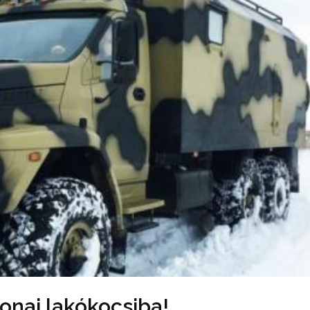
onai lakókocsiba!