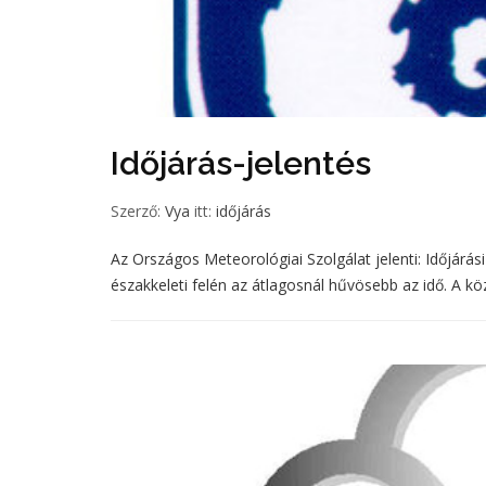
Időjárás-jelentés
Szerző:
Vya
itt:
időjárás
Az Országos Meteorológiai Szolgálat jelenti: Időjárás
északkeleti felén az átlagosnál hűvösebb az idő. A köz