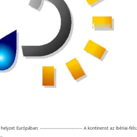
lyzet Európában: ---------------------------- A kontinenst az Ibériai-féls
..