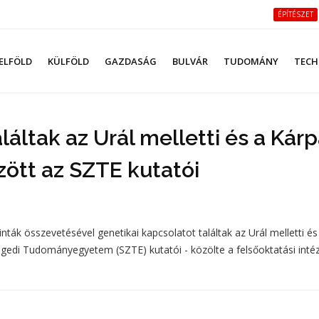
ÉPÍTÉSZET
ELFÖLD
KÜLFÖLD
GAZDASÁG
BULVÁR
TUDOMÁNY
TECH
láltak az Urál melletti és a Kárp
ött az SZTE kutatói
inták összevetésével genetikai kapcsolatot találtak az Urál melletti és
gedi Tudományegyetem (SZTE) kutatói - közölte a felsőoktatási int