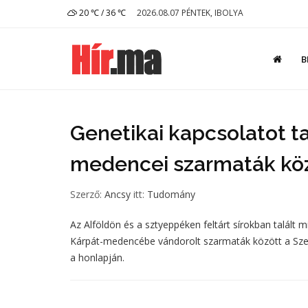
20 ℃ / 36 ℃
2026.08.07 PÉNTEK, IBOLYA
B
Genetikai kapcsolatot ta
medencei szarmaták köz
Szerző:
Ancsy
itt:
Tudomány
Az Alföldön és a sztyeppéken feltárt sírokban talált m
Kárpát-medencébe vándorolt szarmaták között a Sze
a honlapján.