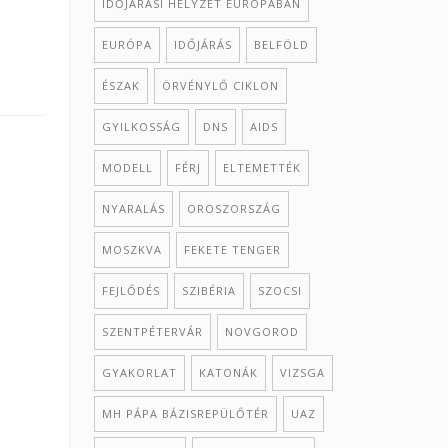
IDŐJÁRÁSI HELYZET EURÓPÁBAN
EURÓPA
IDŐJÁRÁS
BELFÖLD
ÉSZAK
ÖRVÉNYLŐ CIKLON
GYILKOSSÁG
DNS
AIDS
MODELL
FÉRJ
ELTEMETTÉK
NYARALÁS
OROSZORSZÁG
MOSZKVA
FEKETE TENGER
FEJLŐDÉS
SZIBÉRIA
SZOCSI
SZENTPÉTERVÁR
NOVGOROD
GYAKORLAT
KATONÁK
VIZSGA
MH PÁPA BÁZISREPÜLŐTÉR
UAZ