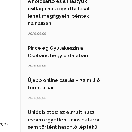
A holdsarló és a Fiastyúk
csillagainak együttállását
lehet megfigyelni péntek
hajnalban
2026.08.06
Pince ég Gyulakeszin a
Csobánc hegy oldalában
2026.08.06
Újabb online csalás – 32 millió
forint a kár
2026.08.06
Uniós biztos: az elmúlt húsz
évben egyetlen uniós határon
ziget
sem történt hasonló léptékű