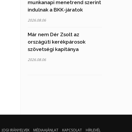
munkanapi menetrend szerint
indulnak a BKK-járatok
2026.08.06
Már nem Dér Zsolt az
országúti kerékpárosok
szövetségi kapitánya
2026.08.06
JOGI IRÁNYELVEK
MÉDIAAJÁNLAT
KAPCSOLAT
HÍRLEVÉL