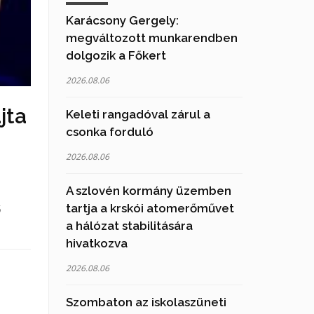
Karácsony Gergely:
megváltozott munkarendben
dolgozik a Főkert
2026.08.06
jta
Keleti rangadóval zárul a
csonka forduló
2026.08.06
A szlovén kormány üzemben
tartja a krskói atomerőművet
ő
a hálózat stabilitására
hivatkozva
2026.08.06
Szombaton az iskolaszüneti