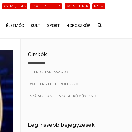
CSILLAGJEGYEK
EZOTERIKUS HÍREK
BALESET HÍREK
KP.HU
ÉLETMÓD
KULT
SPORT
HOROSZKÓP
Cimkék
TITKOS TÁRSASÁGOK
WALTER VEITH PROFESSZOR
SZÁRAZ TAN
SZABADKŐMŰVESSÉG
Legfrissebb bejegyzések