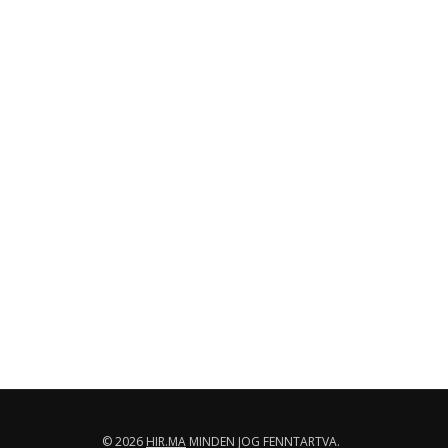
© 2026
HIR.MA
MINDEN JOG FENNTARTVA.