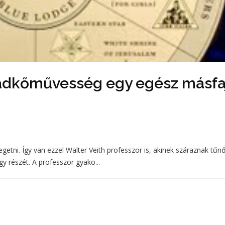
badkőművesség egy egész másfa
ni. Így van ezzel Walter Veith professzor is, akinek száraznak tűn
y részét. A professzor gyako...