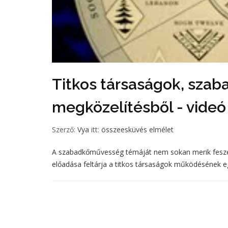
Titkos társaságok, sza
megközelítésből - videó
Szerző:
Vya
itt:
összeesküvés elmélet
A szabadkőművesség témáját nem sokan merik feszeget
előadása feltárja a titkos társaságok működésének eg