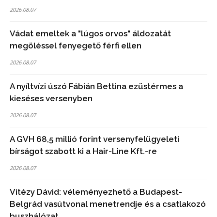
2026.08.07
Vádat emeltek a "lúgos orvos" áldozatát
megöléssel fenyegető férfi ellen
2026.08.07
A nyíltvízi úszó Fábián Bettina ezüstérmes a
kieséses versenyben
2026.08.07
A GVH 68,5 millió forint versenyfelügyeleti
bírságot szabott ki a Hair-Line Kft.-re
2026.08.07
Vitézy Dávid: véleményezhető a Budapest-
Belgrád vasútvonal menetrendje és a csatlakozó
buszhálózat