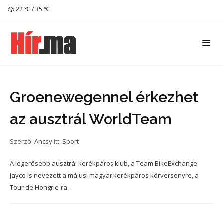
22 ℃ / 35 ℃
Groenewegennel érkezhet
az ausztrál WorldTeam
Szerző:
Ancsy
itt:
Sport
A legerősebb ausztrál kerékpáros klub, a Team BikeExchange
Jayco is nevezett a májusi magyar kerékpáros körversenyre, a
Tour de Hongrie-ra.