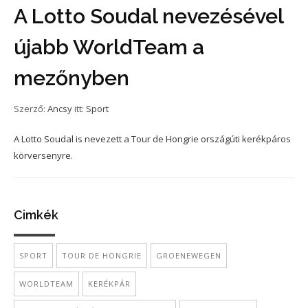
A Lotto Soudal nevezésével
újabb WorldTeam a
mezőnyben
Szerző:
Ancsy
itt:
Sport
A Lotto Soudal is nevezett a Tour de Hongrie országúti kerékpáros
körversenyre.
Cimkék
SPORT
TOUR DE HONGRIE
GROENEWEGEN
WORLDTEAM
KERÉKPÁR