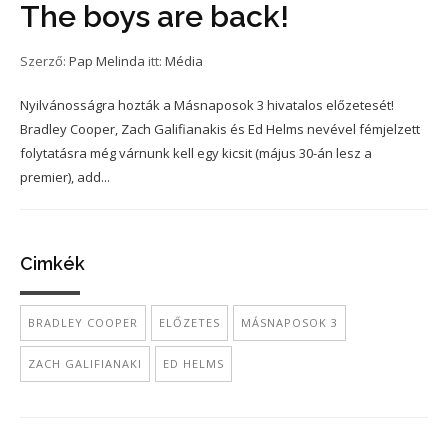
The boys are back!
Szerző:
Pap Melinda
itt:
Média
Nyilvánosságra hozták a Másnaposok 3 hivatalos előzetesét!
Bradley Cooper, Zach Galifianakis és Ed Helms nevével fémjelzett
folytatásra még várnunk kell egy kicsit (május 30-án lesz a
premier), add...
Cimkék
BRADLEY COOPER
ELŐZETES
MÁSNAPOSOK 3
ZACH GALIFIANAKI
ED HELMS