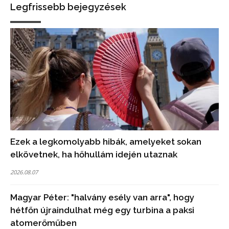
Legfrissebb bejegyzések
Ezek a legkomolyabb hibák, amelyeket sokan
elkövetnek, ha hőhullám idején utaznak
2026.08.07
Magyar Péter: "halvány esély van arra", hogy
hétfőn újraindulhat még egy turbina a paksi
atomerőműben