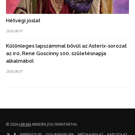
Hétvégi jóslat
2026.08.07
Különleges lapszámmal bővül az Asterix-sorozat
az író, René Goscinny 100. születésnapja
alkalmából
2026.08.07
© 2026
HIR.MA
MINDEN JOG FENNTARTVA.
IMPRESSZUM
JOGI IRÁNYELVEK
MÉDIAAJÁNLAT
KAPCSOLAT