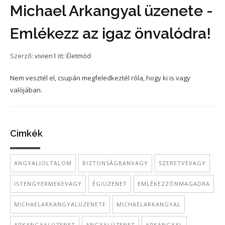
Michael Arkangyal üzenete -
Emlékezz az igaz önvalódra!
Szerző:
vivien1
itt:
Életmód
Nem vesztél el, csupán megfeledkeztél róla, hogy ki is vagy
valójában.
Cimkék
ANGYALIOLTALOM
BIZTONSÁGBANVAGY
SZERETVEVAGY
ISTENGYERMEKEVAGY
ÉGIÜZENET
EMLÉKEZZÖNMAGADRA
MICHAELARKANGYALÜZENETE
MICHAELARKANGYAL
ARKANGYALÜZENET
ANGYALÜZENET
ARKANGYAL