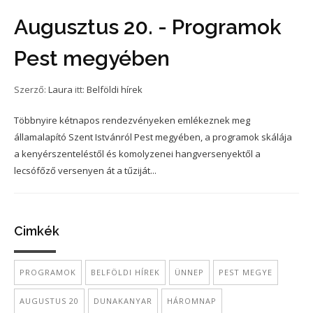
Augusztus 20. - Programok
Pest megyében
Szerző:
Laura
itt:
Belföldi hírek
Többnyire kétnapos rendezvényeken emlékeznek meg
államalapító Szent Istvánról Pest megyében, a programok skálája
a kenyérszenteléstől és komolyzenei hangversenyektől a
lecsófőző versenyen át a tűziját...
Cimkék
PROGRAMOK
BELFÖLDI HÍREK
ÜNNEP
PEST MEGYE
AUGUSTUS 20
DUNAKANYAR
HÁROMNAP