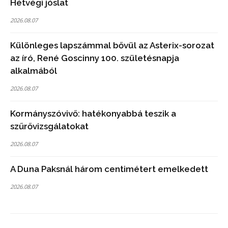
Hétvégi jóslat
2026.08.07
Különleges lapszámmal bővül az Asterix-sorozat
az író, René Goscinny 100. születésnapja
alkalmából
2026.08.07
Kormányszóvivő: hatékonyabbá teszik a
szűrővizsgálatokat
2026.08.07
A Duna Paksnál három centimétert emelkedett
2026.08.07